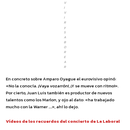
V
I
V
I
R
y
S
A
B
O
R
E
A
R
En concreto sobre Amparo Oyague el eurovisivo opinó:
«No la conocía. ¡Vaya vozarrón!, ¡Y se mueve con ritmo!».
Por cierto, Juan Luis también es productor de nuevos
talentos como los Marlon, y ojo al dato: «ha trabajado
mucho con la Warner ….», ahí lo dejo.
Vídeos de los
recuerdos del concierto de La Laboral