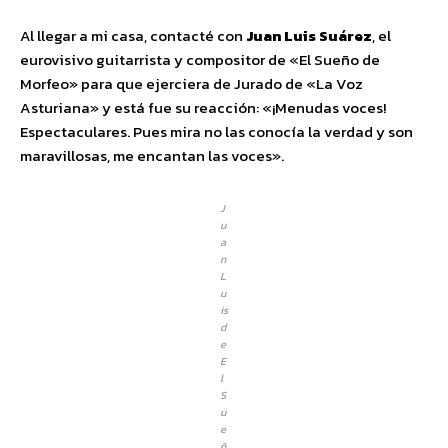
Al llegar a mi casa, contacté con
Juan Luis
Suárez
, el
eurovisivo guitarrista y compositor de «El Sueño de
Morfeo» para que ejerciera de Jurado de «La Voz
Asturiana» y está fue su reacción: «¡Menudas voces!
Espectaculares. Pues mira no las conocía la verdad y son
maravillosas, me encantan las voces».
J
u
a
n
L
u
is
d
e
E
l
S
u
e
ñ