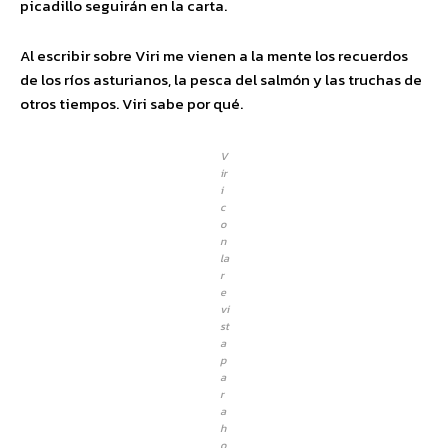
picadillo seguirán en la carta.
Al escribir sobre Viri me vienen a la mente los recuerdos
de los ríos asturianos, la pesca del salmón y las truchas de
otros tiempos. Viri sabe por qué.
V
ir
i
c
o
n
la
r
e
vi
st
a
p
a
r
a
h
o