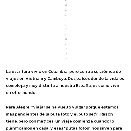
el
Li
b
r
o
d
e
M
a
d
ri
d
La escritora vivió en Colombia, pero centra su crónica de
viajes en Vietnam y Camboya. Dos países donde la vida es
compleja y muy distinta a nuestra España, es cómo vivir
en otro mundo.
Para Alegre: “viajar se ha vuelto vulgar porque estamos
más pendientes de la puta foto y el puto selfi”. Razón
tiene, pero con matices, un viaje comienza cuando lo
planificamos en casa, y esas “putas fotos” nos sirven para