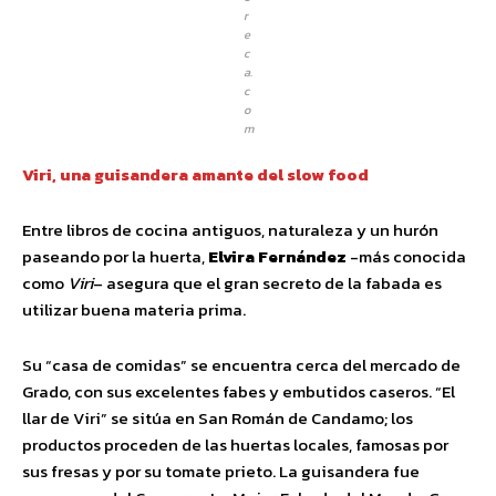
r
e
c
a.
c
o
m
Viri, una guisandera amante del slow food
Entre libros de cocina antiguos, naturaleza y un hurón
paseando por la huerta,
Elvira Fernández
-más conocida
como
Viri
– asegura que el gran secreto de la fabada es
utilizar buena materia prima.
Su “casa de comidas” se encuentra cerca del mercado de
Grado, con sus excelentes fabes y embutidos caseros. “El
llar de Viri” se sitúa en San Román de Candamo; los
productos proceden de las huertas locales, famosas por
sus fresas y por su tomate prieto. La guisandera fue