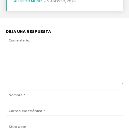
ALFREDO MUÑIZ
-
5 AGOSTO, 2026
DEJA UNA RESPUESTA
Comentario:
No
Co
ele
Sit