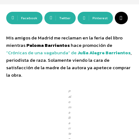
Facebook
Twitter
Pinterest
Mis amigos de Madrid me reclaman en la feria del libro
mientras
Paloma Barrientos
hace promoción de
“Crónicas de una vagabunda” de
Julia Alegre Barrientos
,
periodista de raza. Solamente viendo la cara de
satisfacción de la madre de la autora ya apetece comprar
la obra.
P
al
o
m
a
B
a
rr
ie
n