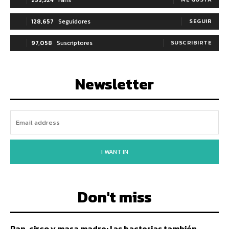
128,657
Seguidores
SEGUIR
97,058
Suscriptores
SUSCRIBIRTE
Newsletter
I WANT IN
Don't miss
Pan, circo y masa madre: las bacterias también