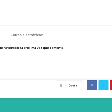
Nombre:*
Corr
elect
ste navegador la próxima vez que comente.
Cuota