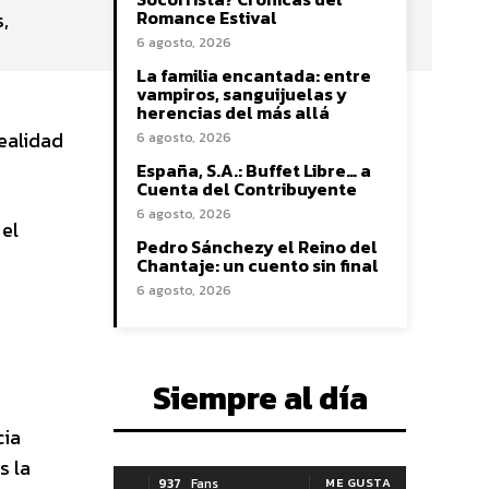
Romance Estival
,
6 agosto, 2026
La familia encantada: entre
vampiros, sanguijuelas y
herencias del más allá
realidad
6 agosto, 2026
España, S.A.: Buffet Libre… a
Cuenta del Contribuyente
6 agosto, 2026
 el
Pedro Sánchezy el Reino del
Chantaje: un cuento sin final
6 agosto, 2026
Siempre al día
cia
s la
937
Fans
ME GUSTA