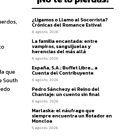
¿Ligamos o Llamo al Socorrista?
cuerdos,
Crónicas del Romance Estival
6 agosto, 2026
La familia encantada: entre
co
vampiros, sanguijuelas y
herencias del más allá
6 agosto, 2026
España, S.A.: Buffet Libre… a
da que
Cuenta del Contribuyente
e South
6 agosto, 2026
redo
Pedro Sánchezy el Reino del
Chantaje: un cuento sin final
6 agosto, 2026
Marlaska: el náufrago que
siempre encuentra un flotador en
Moncloa
5 agosto, 2026