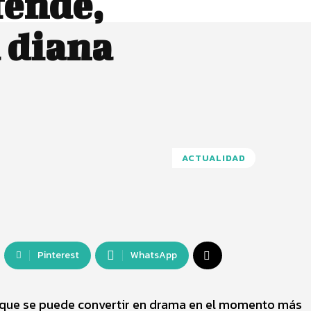
fende,
a diana
ACTUALIDAD
Pinterest
WhatsApp
s que se puede convertir en drama en el momento más