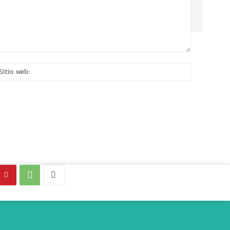
eo
Sitio
rónico:*
web: