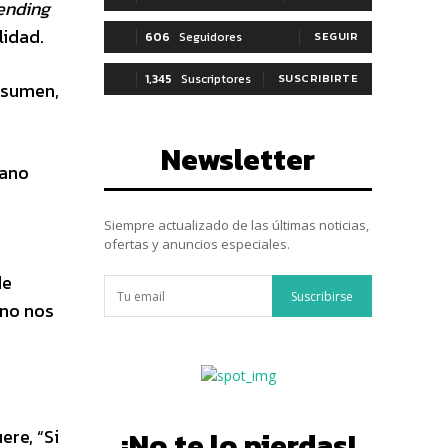
ending
lidad.
606
Seguidores
SEGUIR
1,345
Suscriptores
SUSCRIBIRTE
resumen,
Newsletter
rano
Siempre actualizado de las últimas noticias,
ofertas y anuncios especiales.
,
de
Suscribirse
rno nos
ere, “Si
¡No te lo pierdas!