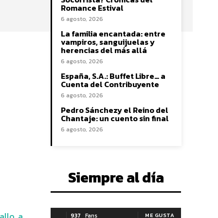
Romance Estival
6 agosto, 2026
La familia encantada: entre
vampiros, sanguijuelas y
herencias del más allá
6 agosto, 2026
España, S.A.: Buffet Libre… a
Cuenta del Contribuyente
6 agosto, 2026
Pedro Sánchezy el Reino del
Chantaje: un cuento sin final
6 agosto, 2026
Siempre al día
llo, a
937
Fans
ME GUSTA