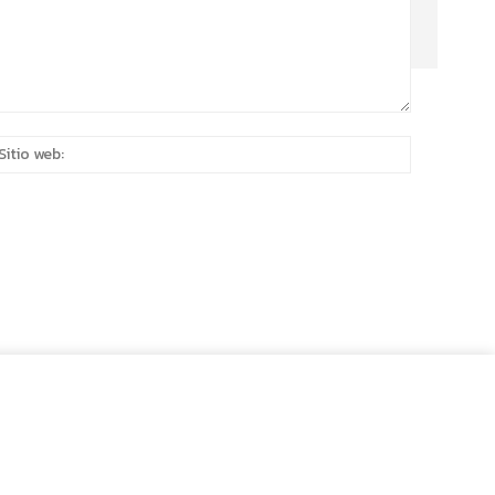
eo
Sitio
rónico:*
web: