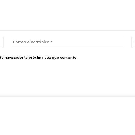
Nombre:*
Corr
elect
ste navegador la próxima vez que comente.
Cuota