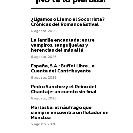
¿Ligamos o Llamo al Socorrista?
Crónicas del Romance Estival
6 agosto, 2026
La familia encantada: entre
vampiros, sanguijuelas y
herencias del más allá
6 agosto, 2026
España, S.A.: Buffet Libre… a
Cuenta del Contribuyente
6 agosto, 2026
Pedro Sánchezy el Reino del
Chantaje: un cuento sin final
6 agosto, 2026
Marlaska: el náufrago que
siempre encuentra un flotador en
Moncloa
5 agosto, 2026