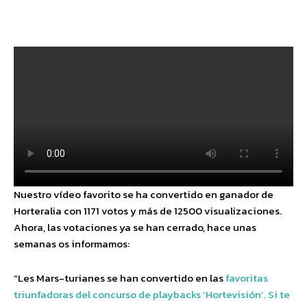
Facebook
Twitter
Pinterest
Wha
Nuestro vídeo favorito se ha convertido en ganador de
Horteralia con 1171 votos y más de 12500 visualizaciones.
Ahora, las votaciones ya se han cerrado, hace unas
semanas os informamos:
“Les Mars-turianes se han convertido en las
favoritas
triunfadoras del concurso de playbacks ‘Hortevisión’. Si te