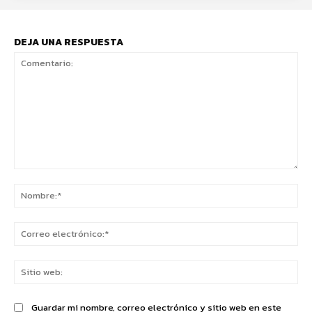
DEJA UNA RESPUESTA
Comentario:
No
Co
ele
Sit
we
Guardar mi nombre, correo electrónico y sitio web en este