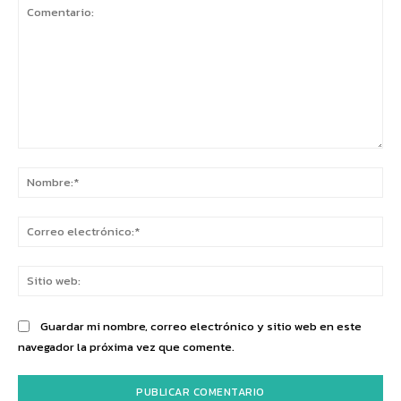
Comentario:
No
Co
ele
Sit
we
Guardar mi nombre, correo electrónico y sitio web en este
navegador la próxima vez que comente.