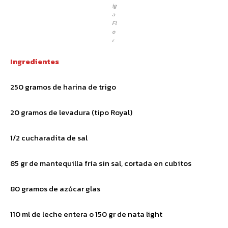
ig
a
Fl
o
r.
Ingredientes
250 gramos de harina de trigo
20 gramos de levadura (tipo Royal)
1/2 cucharadita de sal
85 gr de mantequilla fría sin sal, cortada en cubitos
80 gramos de azúcar glas
110 ml de leche entera o 150 gr de nata light