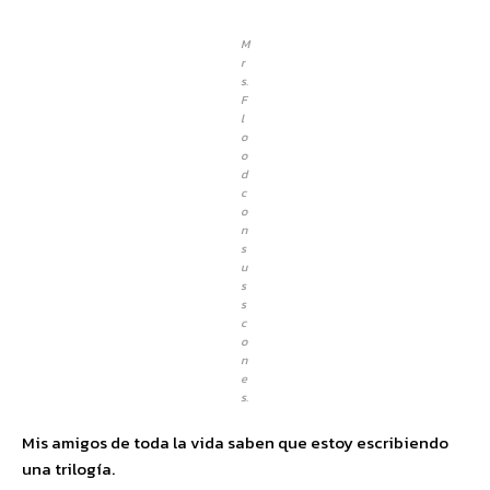
M
r
s.
F
l
o
o
d
c
o
n
s
u
s
s
c
o
n
e
s.
Mis amigos de toda la vida saben que estoy escribiendo
una trilogía.