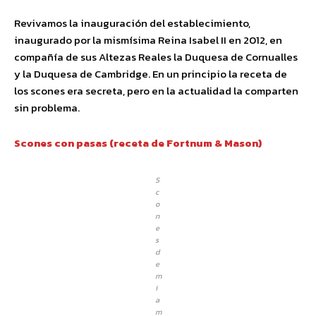
Revivamos la inauguración del establecimiento,
inaugurado por la mismísima Reina Isabel II en 2012, en
compañía de sus Altezas Reales la Duquesa de Cornualles
y la Duquesa de Cambridge. En un principio la receta de
los scones era secreta, pero en la actualidad la comparten
sin problema.
Scones con pasas (receta de Fortnum & Mason)
S
c
o
n
e
s
d
e
m
i
a
m