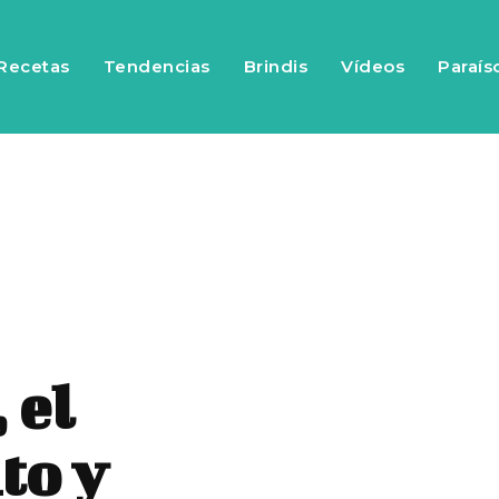
Recetas
Tendencias
Brindis
Vídeos
Paraís
 el
to y