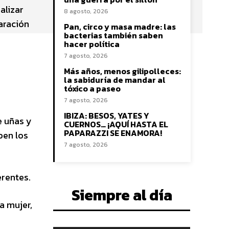
alizar
8 agosto, 2026
aración
Pan, circo y masa madre: las
bacterias también saben
hacer política
7 agosto, 2026
Más años, menos gilipolleces:
la sabiduría de mandar al
tóxico a paseo
7 agosto, 2026
IBIZA: BESOS, YATES Y
e uñas y
CUERNOS… ¡AQUÍ HASTA EL
PAPARAZZI SE ENAMORA!
ben los
7 agosto, 2026
erentes.
Siempre al día
a mujer,