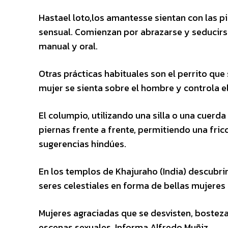
Hastael loto,los amantesse sientan con las pi
sensual. Comienzan por abrazarse y seducirs
manual y oral.
Otras prácticas habituales son el perrito qu
mujer se sienta sobre el hombre y controla e
El columpio, utilizando una silla o una cuerd
piernas frente a frente, permitiendo una fric
sugerencias hindúes.
En los templos de Khajuraho (India) descubr
seres celestiales en forma de bellas mujere
Mujeres agraciadas que se desvisten, bostezan
escenas sexuales. Informa Alfredo Muñiz.