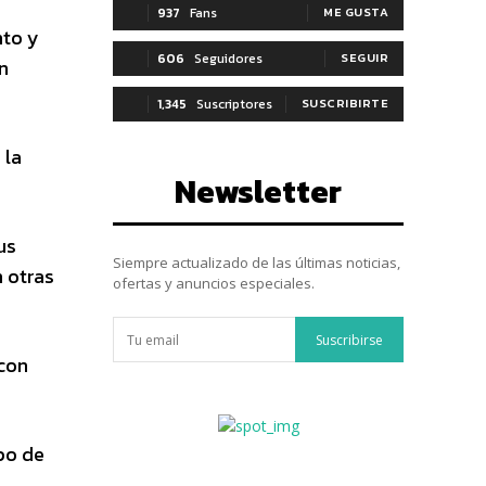
937
Fans
ME GUSTA
nto y
606
Seguidores
SEGUIR
n
1,345
Suscriptores
SUSCRIBIRTE
 la
Newsletter
us
Siempre actualizado de las últimas noticias,
n otras
ofertas y anuncios especiales.
Suscribirse
 con
po de