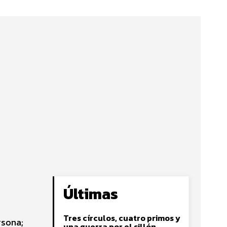
Últimas
Tres círculos, cuatro primos y
rsona;
una guerra por el sillón