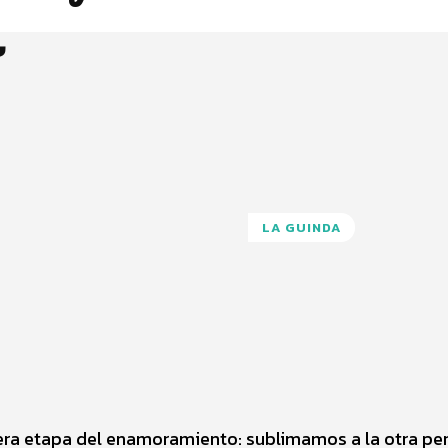
l
LA GUINDA
Pinterest
WhatsApp
era etapa del enamoramiento: sublimamos a la otra pe