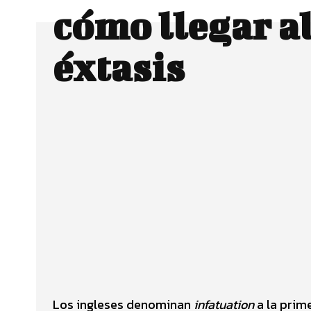
cómo llegar a
éxtasis
Facebook
Twitter
CUOTA
Los ingleses denominan
infatuation
a la prim