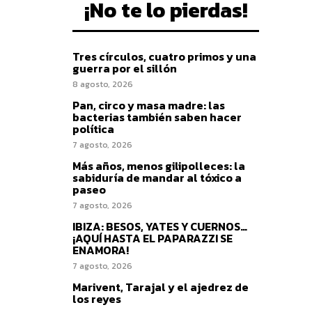
¡No te lo pierdas!
Tres círculos, cuatro primos y una
guerra por el sillón
8 agosto, 2026
Pan, circo y masa madre: las
bacterias también saben hacer
política
7 agosto, 2026
Más años, menos gilipolleces: la
sabiduría de mandar al tóxico a
paseo
7 agosto, 2026
IBIZA: BESOS, YATES Y CUERNOS…
¡AQUÍ HASTA EL PAPARAZZI SE
ENAMORA!
7 agosto, 2026
Marivent, Tarajal y el ajedrez de
los reyes