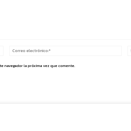
Nombre:*
Corr
elect
ste navegador la próxima vez que comente.
Cuota