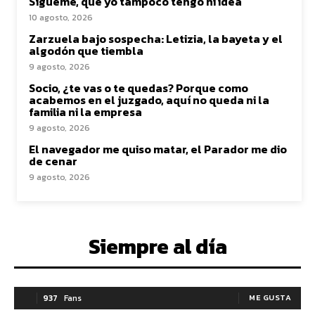
Sígueme, que yo tampoco tengo ni idea
10 agosto, 2026
Zarzuela bajo sospecha: Letizia, la bayeta y el
algodón que tiembla
9 agosto, 2026
Socio, ¿te vas o te quedas? Porque como
acabemos en el juzgado, aquí no queda ni la
familia ni la empresa
9 agosto, 2026
El navegador me quiso matar, el Parador me dio
de cenar
9 agosto, 2026
Siempre al día
937
Fans
ME GUSTA