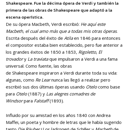
Shakespeare. Fue la décima ópera de Verdi y también la
primera de las obras de Shakespeare que adaptó a la
escena operística.
De su ópera Macbeth, Verdi escribió:
He aquí este
Macbeth, el cual amo más que a todas mis otras óperas
.
Escrita después del éxito de
Atila
en 1846 para entonces
el compositor estaba bien establecido, pero fue anterior a
los grandes éxitos de 1850 a 1853,
Rigoletto
,
El
trovador
y
La traviata
que impulsaron a Verdi a una fama
universal. Como fuente, las obras
de Shakespeare inspiraron a Verdi durante toda su vida:
algunas, como
Re Lear
nunca las llegó a realizar pero
escribió sus dos últimas óperas usando
Otelo
como base
para
Otelo
(1887) y
Las alegres comadres de
Windsor
para
Falstaff
(1893).
Influido por su amistad en los años 1840 con Andrea
Maffei, un poeta y hombre de letras que le había sugerido
tanto
Die Räuber
(
Los ladrones
) de Schiller y
Macbeth
de