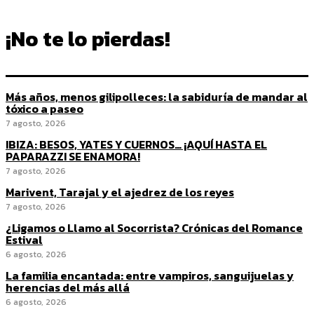
¡No te lo pierdas!
Más años, menos gilipolleces: la sabiduría de mandar al
tóxico a paseo
7 agosto, 2026
IBIZA: BESOS, YATES Y CUERNOS… ¡AQUÍ HASTA EL
PAPARAZZI SE ENAMORA!
7 agosto, 2026
Marivent, Tarajal y el ajedrez de los reyes
7 agosto, 2026
¿Ligamos o Llamo al Socorrista? Crónicas del Romance
Estival
6 agosto, 2026
La familia encantada: entre vampiros, sanguijuelas y
herencias del más allá
6 agosto, 2026