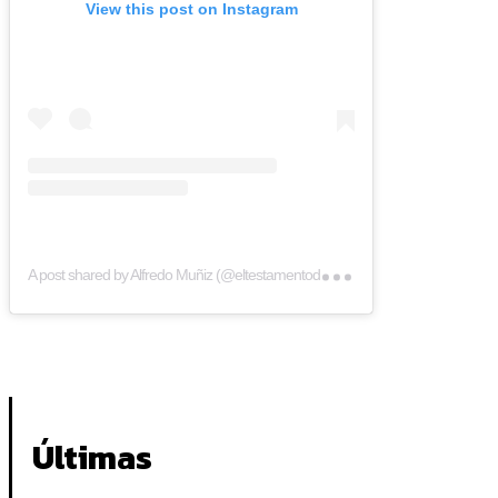
View this post on Instagram
A p
ost shared by Alfredo Muñiz (@eltestamentodelgallo)
Últimas