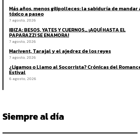
Más años, menos gilipolleces: la sabiduría de mandar 
tóxico a paseo
7 agosto, 2026
IBIZA: BESOS, YATES Y CUERNOS… ¡AQUÍ HASTA EL
PAPARAZZI SE ENAMORA!
7 agosto, 2026
Marivent, Tarajal y el ajedrez de los reyes
7 agosto, 2026
¿Ligamos o Llamo al Socorrista? Crónicas del Romanc
Estival
6 agosto, 2026
Siempre al día