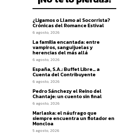
¿Ligamos o Llamo al Socorrista?
Crónicas del Romance Estival
6 agosto, 2026
La familia encantada: entre
vampiros, sanguijuelas y
herencias del más allá
6 agosto, 2026
España, S.A.: Buffet Libre… a
Cuenta del Contribuyente
6 agosto, 2026
Pedro Sánchezy el Reino del
Chantaje: un cuento sin final
6 agosto, 2026
Marlaska: el náufrago que
siempre encuentra un flotador en
Moncloa
5 agosto, 2026