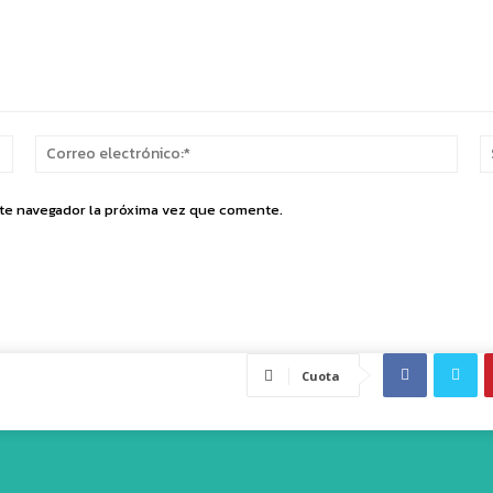
Nombre:*
Corr
elect
ste navegador la próxima vez que comente.
Cuota