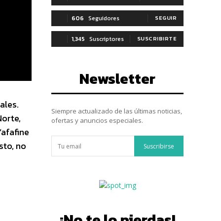
606
Seguidores
SEGUIR
1,345
Suscriptores
SUSCRIBIRTE
Newsletter
ales.
Siempre actualizado de las últimas noticias,
orte,
ofertas y anuncios especiales.
’afafine
sto, no
Suscribirse
.
¡No te lo pierdas!