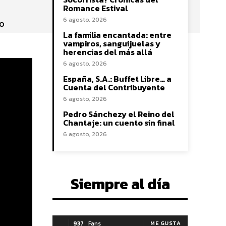
Romance Estival
6 agosto, 2026
to
La familia encantada: entre
vampiros, sanguijuelas y
herencias del más allá
6 agosto, 2026
España, S.A.: Buffet Libre… a
Cuenta del Contribuyente
6 agosto, 2026
Pedro Sánchezy el Reino del
Chantaje: un cuento sin final
6 agosto, 2026
Siempre al día
937
Fans
ME GUSTA