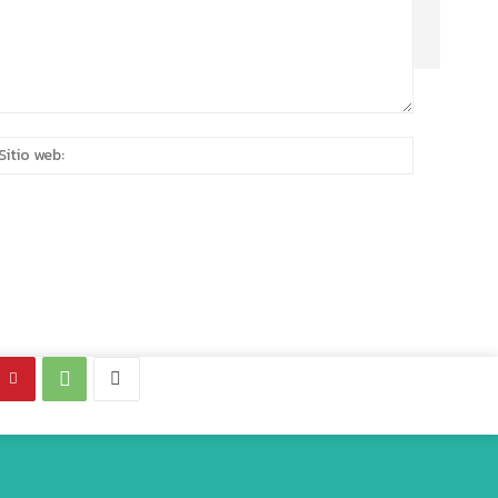
eo
Sitio
rónico:*
web: