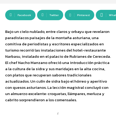
Facebook
Twitter
Pinterest
Wha
Bajo un cielo nublado, entre claros y orbayu que revelaron
paradisíacos paisajes de la montaña asturiana, una
comitiva de periodistas y escritores especializados en
turismo recorrió las instalaciones del hotel-restaurante
Narbasu, instalado en el palacio de Rubianes de Cereceda.
El chef Nacho Manzano ofreció una introducción práctica
a la cultura de la sidra y sus maridajes en la alta cocina,
con platos que recuperan sabores tradicionales
actualizados. Un culín de sidra bajo el hórreo y aperitivo
con quesos asturianos. La lección magistral concluyó con
un almuerzo excelente: croquetas, llámpares, merluza y
cabrito sorprendieron a los comensales.
E