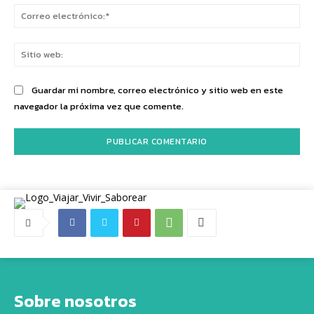
Co
ele
Sit
we
Guardar mi nombre, correo electrónico y sitio web en este
navegador la próxima vez que comente.
Sobre nosotros