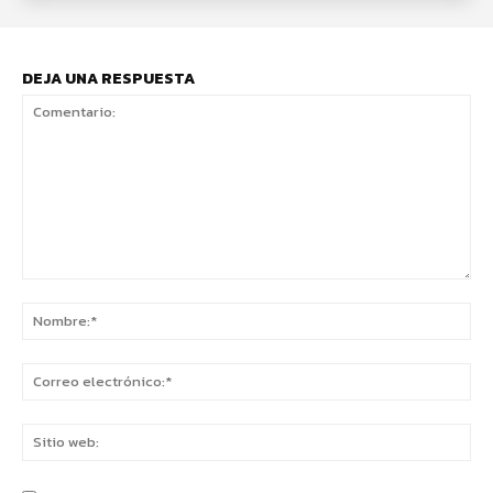
DEJA UNA RESPUESTA
Comentario:
No
Co
ele
Sit
we