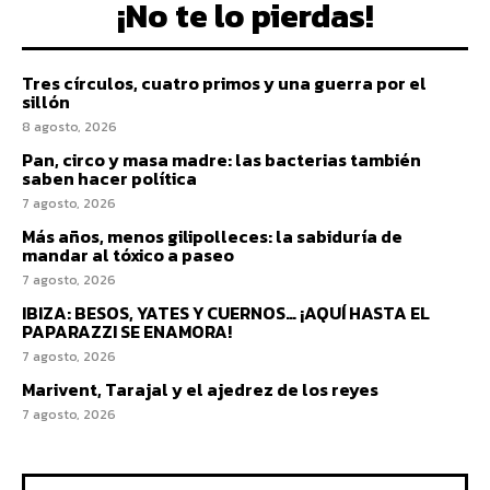
¡No te lo pierdas!
Tres círculos, cuatro primos y una guerra por el
sillón
8 agosto, 2026
Pan, circo y masa madre: las bacterias también
saben hacer política
7 agosto, 2026
Más años, menos gilipolleces: la sabiduría de
mandar al tóxico a paseo
7 agosto, 2026
IBIZA: BESOS, YATES Y CUERNOS… ¡AQUÍ HASTA EL
PAPARAZZI SE ENAMORA!
7 agosto, 2026
Marivent, Tarajal y el ajedrez de los reyes
7 agosto, 2026