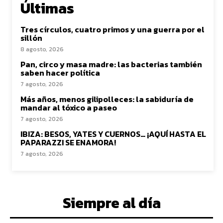
Últimas
Tres círculos, cuatro primos y una guerra por el
sillón
8 agosto, 2026
Pan, circo y masa madre: las bacterias también
saben hacer política
7 agosto, 2026
Más años, menos gilipolleces: la sabiduría de
mandar al tóxico a paseo
7 agosto, 2026
IBIZA: BESOS, YATES Y CUERNOS… ¡AQUÍ HASTA EL
PAPARAZZI SE ENAMORA!
7 agosto, 2026
Siempre al día