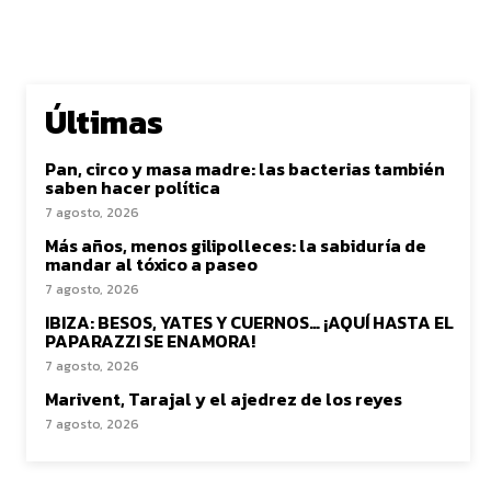
Últimas
Pan, circo y masa madre: las bacterias también
saben hacer política
7 agosto, 2026
Más años, menos gilipolleces: la sabiduría de
mandar al tóxico a paseo
7 agosto, 2026
IBIZA: BESOS, YATES Y CUERNOS… ¡AQUÍ HASTA EL
PAPARAZZI SE ENAMORA!
7 agosto, 2026
Marivent, Tarajal y el ajedrez de los reyes
7 agosto, 2026