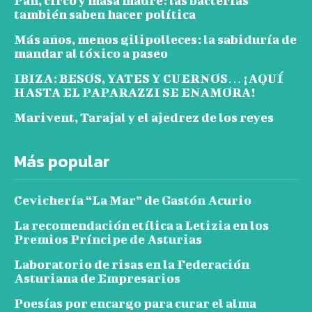
Pan, circo y masa madre: las bacterias
también saben hacer política
Más años, menos gilipolleces: la sabiduría de
mandar al tóxico a paseo
IBIZA: BESOS, YATES Y CUERNOS… ¡AQUÍ
HASTA EL PAPARAZZI SE ENAMORA!
Marivent, Tarajal y el ajedrez de los reyes
Más popular
Cevichería “La Mar” de Gastón Acurio
La recomendación etílica a Letizia en los
Premios Príncipe de Asturias
Laboratorio de risas en la Federación
Asturiana de Empresarios
Poesías por encargo para curar el alma