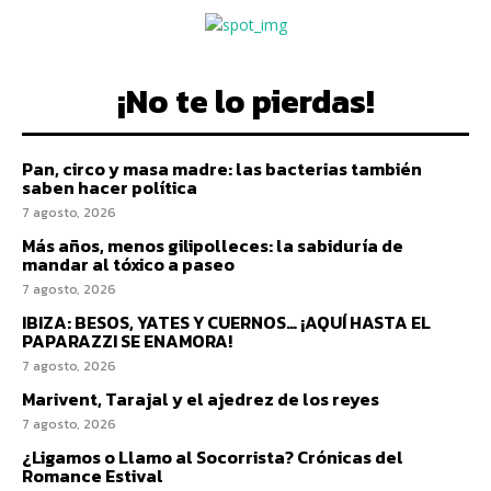
¡No te lo pierdas!
Pan, circo y masa madre: las bacterias también
saben hacer política
7 agosto, 2026
Más años, menos gilipolleces: la sabiduría de
mandar al tóxico a paseo
7 agosto, 2026
IBIZA: BESOS, YATES Y CUERNOS… ¡AQUÍ HASTA EL
PAPARAZZI SE ENAMORA!
7 agosto, 2026
Marivent, Tarajal y el ajedrez de los reyes
7 agosto, 2026
¿Ligamos o Llamo al Socorrista? Crónicas del
Romance Estival