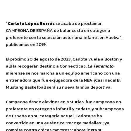
Facebook
Twitter
Pinterest
Wha
“
Carlota López Borrás
se acaba de proclamar
CAMPEONA DE ESPAÑA de baloncesto en categoría
preferente con la selección asturiana infantil en Huelva”,
publicamos en 2019.
El próximo 20 de agosto de 2023, Carlota vuela a Boston y
allí la recogerán destino a Connecticac.
La Terremoto
mierense se nos marcha a un equipo americano con una
entrenadora que fue exjugadora de la NBA. ¡Casi nada! El
Mustang Basketball será su nueva familia deportiva.
Campeona desde alevines en Asturias, fue campeona en
preferente en categoría infantil y cadete, y subcampeona
de España en su categoría actual, Carlota se ha
convertido en una auténtica “recoge medallas”; ya
compite contra chicas mayores y ahora logra su