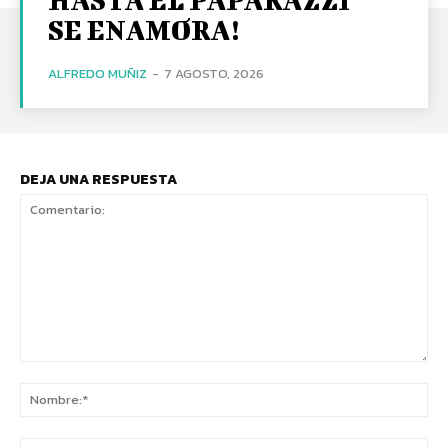
SE ENAMORA!
ALFREDO MUÑIZ
-
7 AGOSTO, 2026
DEJA UNA RESPUESTA
Comentario:
No
Co