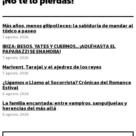
¡No te lo pierdas!
Más años, menos gilipolleces: la sabiduría de mandar al
tóxico a paseo
7 agosto, 2026
IBIZA: BESOS, YATES Y CUERNOS… ¡AQUÍ HASTA EL
PAPARAZZI SE ENAMORA!
7 agosto, 2026
Marivent, Tarajal y el ajedrez de los reyes
7 agosto, 2026
¿Ligamos o Llamo al Socorrista? Crónicas del Romance
Estival
6 agosto, 2026
La familia encantada: entre vampiros, sanguijuelas y
herencias del más allá
6 agosto, 2026