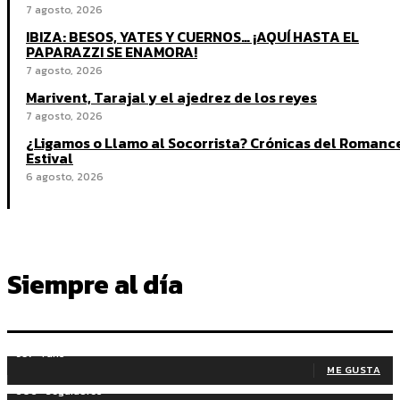
7 agosto, 2026
IBIZA: BESOS, YATES Y CUERNOS… ¡AQUÍ HASTA EL
PAPARAZZI SE ENAMORA!
7 agosto, 2026
Marivent, Tarajal y el ajedrez de los reyes
7 agosto, 2026
¿Ligamos o Llamo al Socorrista? Crónicas del Romanc
Estival
6 agosto, 2026
Siempre al día
937
Fans
ME GUSTA
606
Seguidores