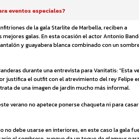
ara eventos especiales?
itriones de la gala Starlite de Marbella, reciben a
s mejores galas. En esta ocasión el actor Antonio Band
pantalón y guayabera blanca combinado con un sombr
nderas durante una entrevista para Vanitatis: “Esta ve
r justifica el outfit con el atrevimiento del rey Felipe e
trata de una imagen de jardín mucho más informal.
 este verano no apetece ponerse chaqueta ni para casar
 no debe usarse en interiores, en este caso la gala fue
esario el sombrero, aunque da un toque de glamour para