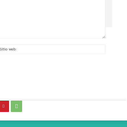
eo
Sitio
rónico:*
web: