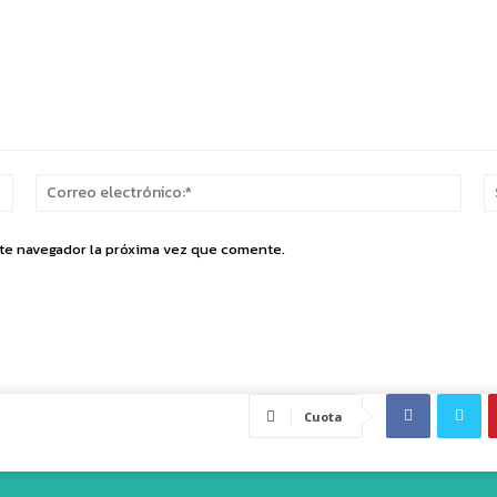
Nombre:*
Corr
elect
ste navegador la próxima vez que comente.
Cuota