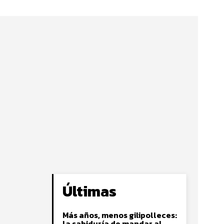
Últimas
Más años, menos gilipolleces:
la sabiduría de mandar al