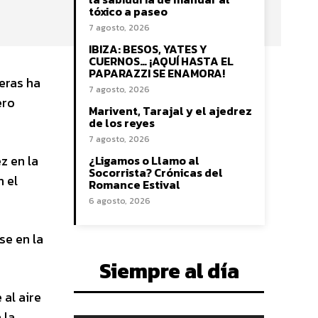
tóxico a paseo
7 agosto, 2026
IBIZA: BESOS, YATES Y
CUERNOS… ¡AQUÍ HASTA EL
PAPARAZZI SE ENAMORA!
eras ha
7 agosto, 2026
ero
Marivent, Tarajal y el ajedrez
de los reyes
7 agosto, 2026
z en la
¿Ligamos o Llamo al
Socorrista? Crónicas del
n el
Romance Estival
6 agosto, 2026
se en la
Siempre al día
 al aire
 la