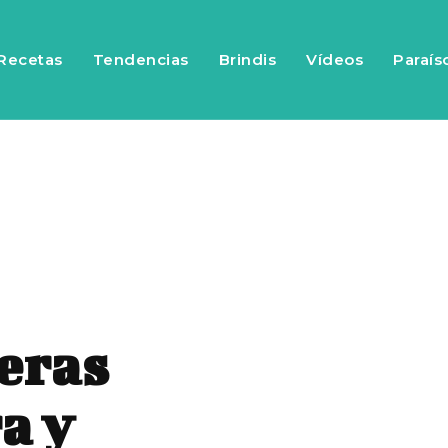
Recetas
Tendencias
Brindis
Vídeos
Paraís
eras
a y