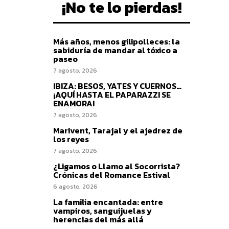
¡No te lo pierdas!
Más años, menos gilipolleces: la
sabiduría de mandar al tóxico a
paseo
7 agosto, 2026
IBIZA: BESOS, YATES Y CUERNOS…
¡AQUÍ HASTA EL PAPARAZZI SE
ENAMORA!
7 agosto, 2026
Marivent, Tarajal y el ajedrez de
los reyes
7 agosto, 2026
¿Ligamos o Llamo al Socorrista?
Crónicas del Romance Estival
6 agosto, 2026
La familia encantada: entre
vampiros, sanguijuelas y
herencias del más allá