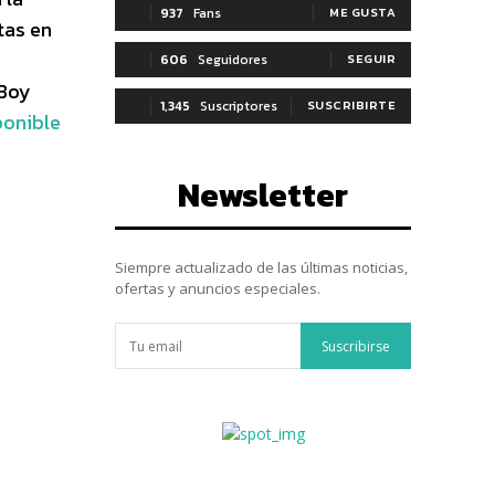
937
Fans
ME GUSTA
tas en
606
Seguidores
SEGUIR
 Boy
1,345
Suscriptores
SUSCRIBIRTE
ponible
Newsletter
Siempre actualizado de las últimas noticias,
ofertas y anuncios especiales.
Suscribirse