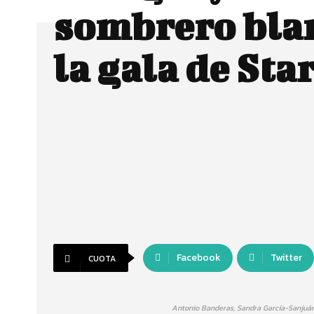
sombrero bla
la gala de Star
Facebook
Twitter
CUOTA
Antonio Banderas, Sandra García-Sanjuán