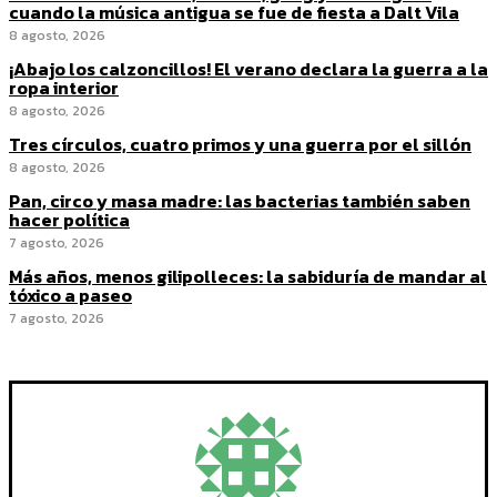
cuando la música antigua se fue de fiesta a Dalt Vila
8 agosto, 2026
¡Abajo los calzoncillos! El verano declara la guerra a la
ropa interior
8 agosto, 2026
Tres círculos, cuatro primos y una guerra por el sillón
8 agosto, 2026
Pan, circo y masa madre: las bacterias también saben
hacer política
7 agosto, 2026
Más años, menos gilipolleces: la sabiduría de mandar al
tóxico a paseo
7 agosto, 2026