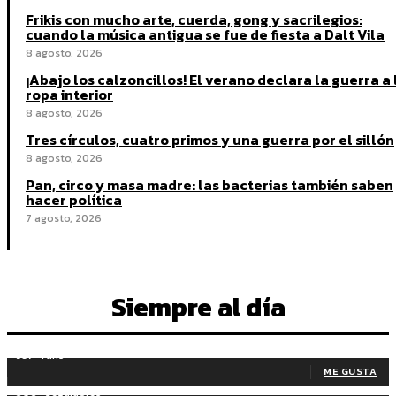
Frikis con mucho arte, cuerda, gong y sacrilegios:
cuando la música antigua se fue de fiesta a Dalt Vila
8 agosto, 2026
¡Abajo los calzoncillos! El verano declara la guerra a 
ropa interior
8 agosto, 2026
Tres círculos, cuatro primos y una guerra por el sillón
8 agosto, 2026
Pan, circo y masa madre: las bacterias también saben
hacer política
7 agosto, 2026
Siempre al día
937
Fans
ME GUSTA
606
Seguidores