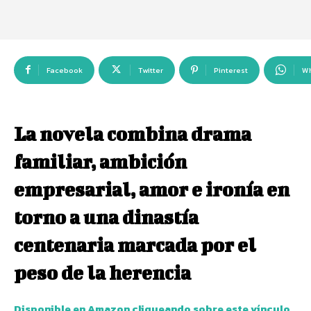
Facebook
Twitter
Pinterest
W
La novela combina drama
familiar, ambición
empresarial, amor e ironía en
torno a una dinastía
centenaria marcada por el
peso de la herencia
Disponible en Amazon cliqueando sobre este vínculo