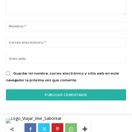
Comentario:
No
Co
ele
Sit
we
Guardar mi nombre, correo electrónico y sitio web en este
navegador la próxima vez que comente.