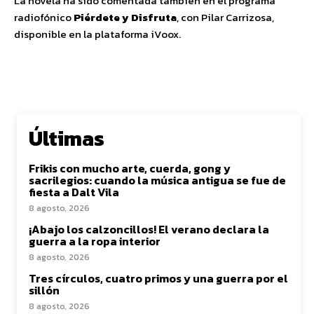
La novela ha sido comentada también en el programa
radiofónico
Piérdete y Disfruta
, con Pilar Carrizosa,
disponible en la plataforma iVoox.
Últimas
Frikis con mucho arte, cuerda, gong y
sacrilegios: cuando la música antigua se fue de
fiesta a Dalt Vila
8 agosto, 2026
¡Abajo los calzoncillos! El verano declara la
guerra a la ropa interior
8 agosto, 2026
Tres círculos, cuatro primos y una guerra por el
sillón
8 agosto, 2026