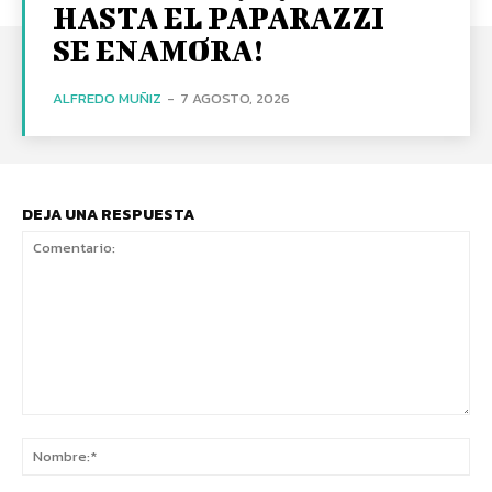
HASTA EL PAPARAZZI
SE ENAMORA!
ALFREDO MUÑIZ
-
7 AGOSTO, 2026
DEJA UNA RESPUESTA
Comentario:
No