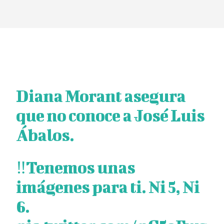
Facebook
Twitter
Pinterest
Wha
Diana Morant asegura
que no conoce a José Luis
Ábalos.
‼️Tenemos unas
imágenes para ti. Ni 5, Ni
6.