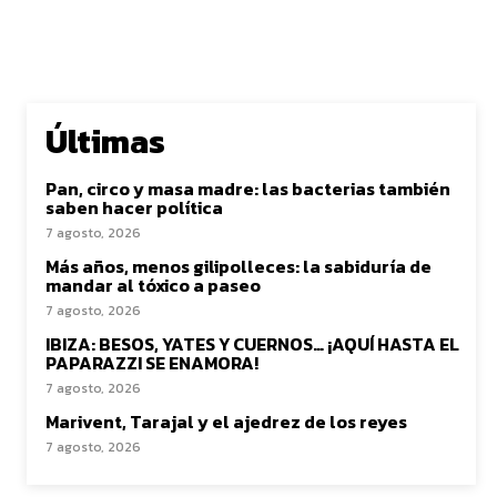
Últimas
Pan, circo y masa madre: las bacterias también
saben hacer política
7 agosto, 2026
Más años, menos gilipolleces: la sabiduría de
mandar al tóxico a paseo
7 agosto, 2026
IBIZA: BESOS, YATES Y CUERNOS… ¡AQUÍ HASTA EL
PAPARAZZI SE ENAMORA!
7 agosto, 2026
Marivent, Tarajal y el ajedrez de los reyes
7 agosto, 2026