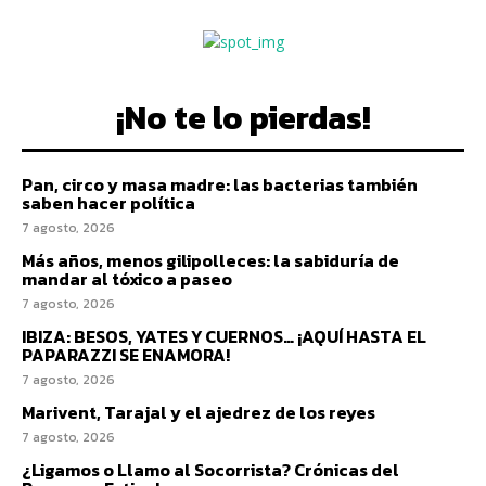
¡No te lo pierdas!
Pan, circo y masa madre: las bacterias también
saben hacer política
7 agosto, 2026
Más años, menos gilipolleces: la sabiduría de
mandar al tóxico a paseo
7 agosto, 2026
IBIZA: BESOS, YATES Y CUERNOS… ¡AQUÍ HASTA EL
PAPARAZZI SE ENAMORA!
7 agosto, 2026
Marivent, Tarajal y el ajedrez de los reyes
7 agosto, 2026
¿Ligamos o Llamo al Socorrista? Crónicas del