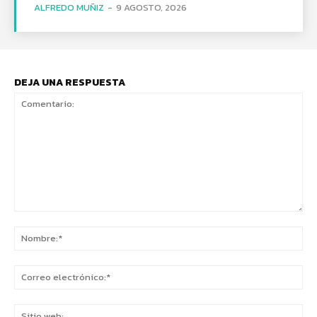
ALFREDO MUÑIZ
-
9 AGOSTO, 2026
DEJA UNA RESPUESTA
Comentario:
No
Co
ele
Sit