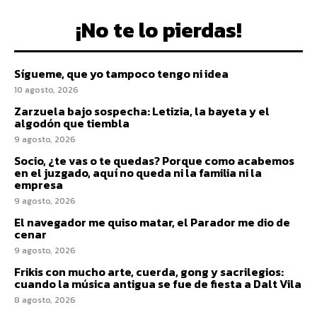
¡No te lo pierdas!
Sígueme, que yo tampoco tengo ni idea
10 agosto, 2026
Zarzuela bajo sospecha: Letizia, la bayeta y el
algodón que tiembla
9 agosto, 2026
Socio, ¿te vas o te quedas? Porque como acabemos
en el juzgado, aquí no queda ni la familia ni la
empresa
9 agosto, 2026
El navegador me quiso matar, el Parador me dio de
cenar
9 agosto, 2026
Frikis con mucho arte, cuerda, gong y sacrilegios:
cuando la música antigua se fue de fiesta a Dalt Vila
8 agosto, 2026