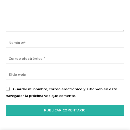
Comentario:
No
Co
ele
Sit
we
Guardar mi nombre, correo electrónico y sitio web en este
navegador la próxima vez que comente.