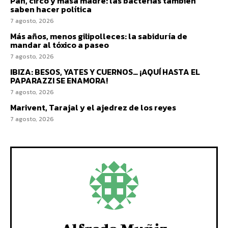
Pan, circo y masa madre: las bacterias también
saben hacer política
7 agosto, 2026
Más años, menos gilipolleces: la sabiduría de
mandar al tóxico a paseo
7 agosto, 2026
IBIZA: BESOS, YATES Y CUERNOS… ¡AQUÍ HASTA EL
PAPARAZZI SE ENAMORA!
7 agosto, 2026
Marivent, Tarajal y el ajedrez de los reyes
7 agosto, 2026