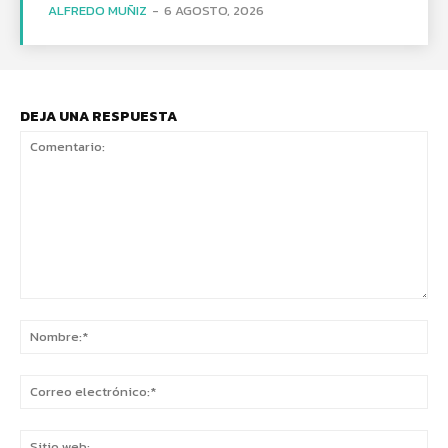
ALFREDO MUÑIZ
-
6 AGOSTO, 2026
DEJA UNA RESPUESTA
Comentario:
No
Co
ele
Sit