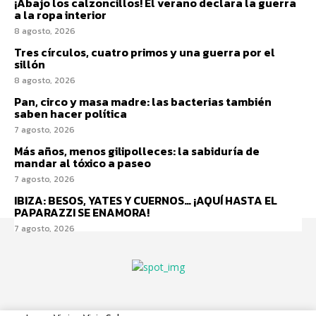
¡Abajo los calzoncillos! El verano declara la guerra
a la ropa interior
8 agosto, 2026
Tres círculos, cuatro primos y una guerra por el
sillón
8 agosto, 2026
Pan, circo y masa madre: las bacterias también
saben hacer política
7 agosto, 2026
Más años, menos gilipolleces: la sabiduría de
mandar al tóxico a paseo
7 agosto, 2026
IBIZA: BESOS, YATES Y CUERNOS… ¡AQUÍ HASTA EL
PAPARAZZI SE ENAMORA!
7 agosto, 2026