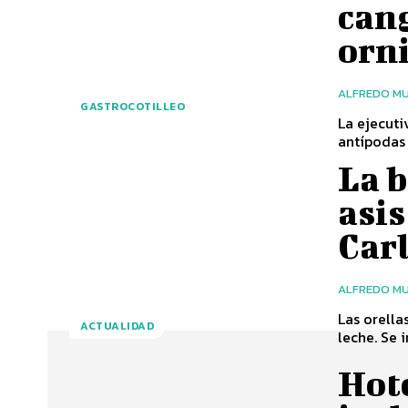
cang
orn
ALFREDO MU
GASTROCOTILLEO
La ejecuti
antípodas 
La b
asis
Car
ALFREDO MU
Las orella
ACTUALIDAD
leche. Se 
Hote