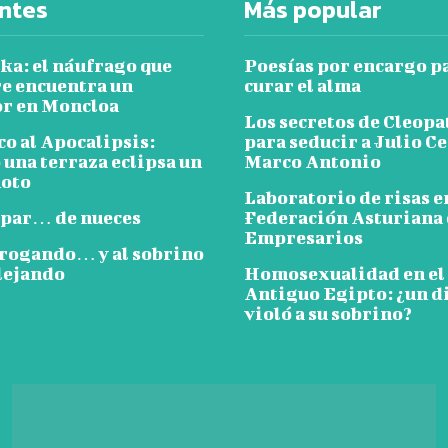
ntes
Más popular
ka: el náufrago que
Poesías por encargo p
e encuentra un
curar el alma
or en Moncloa
Los secretos de Cleopa
co al Apocalipsis:
para seducir a Julio Ce
 una terraza eclipsa un
Marco Antonio
oto
Laboratorio de risas e
 par… de nueces
Federación Asturiana
Empresarios
 rogando… y al sobrino
lejando
Homosexualidad en el
Antiguo Egipto: ¿un d
violó a su sobrino?