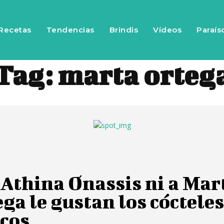
Recetas
Tendencias
Brindis
Vídeos
Paraís
Tag:
marta orteg
 Athina Onassis ni a Mar
ga le gustan los cóctele
icos