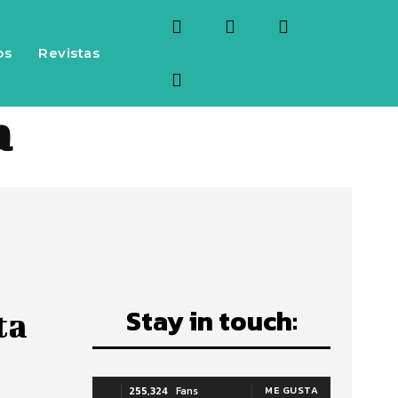
os
Revistas
a
Stay in touch:
ta
s
255,324
Fans
ME GUSTA