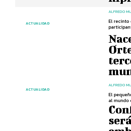
ALFREDO MU
El recinto
ACTUALIDAD
participan
Nace
Ort
terc
mu
ALFREDO MU
ACTUALIDAD
El pequeño
al mundo c
Con
será