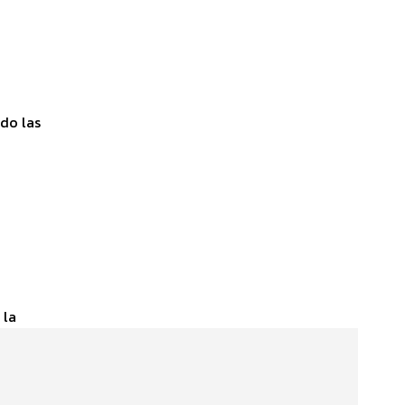
ido las
 la