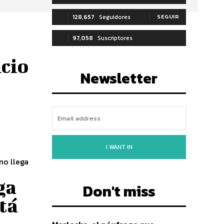
128,657
Seguidores
SEGUIR
97,058
Suscriptores
SUSCRIBIRTE
ncio
Newsletter
I WANT IN
no llega
ga
Don't miss
tá