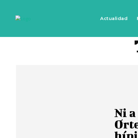
Actualidad
Ni a
Orte
híp