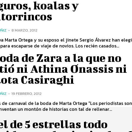
uros, koalas y
itorrincos
ÑIZ
-
8 MARZO, 2012
va Marta Ortega y su esposo el jinete Sergio Álvarez han eleg
para escaparse de viaje de novios. Los recién casados...
oda de Zara a la que no
tió ni Athina Onassis ni
lota Casiraghi
ÑIZ
-
19 FEBRERO, 2012
s de carnaval de la boda de Marta Ortega "Los periodistas son
inventan un montón de historias con tal de rellenar...
l de 5 estrellas todo