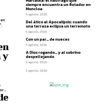
Marlaska: el náufrago que
siempre encuentra un flotador en
Moncloa
5 agosto, 2026
 en
Del ático al Apocalipsis: cuando
".
una terraza eclipsa un terremoto
5 agosto, 2026
Con un par… de nueces
en
5 agosto, 2026
A Dios rogando… y al sobrino
 y
despellejando
5 agosto, 2026
5 agosto, 2026
a
r...
de