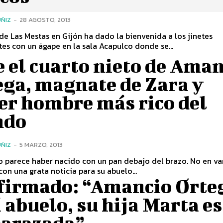
ÑIZ
-
28 AGOSTO, 2013
 de Las Mestas en Gijón ha dado la bienvenida a los jinetes
tes con un ágape en la sala Acapulco donde se...
 el cuarto nieto de Ama
ega, magnate de Zara y
er hombre más rico del
ndo
ÑIZ
-
5 MARZO, 2013
 parece haber nacido con un pan debajo del brazo. No en va
on una grata noticia para su abuelo...
firmado: “Amancio Orte
 abuelo, su hija Marta es