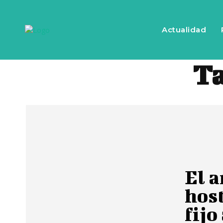
Actualidad
T
El 
hos
fijo