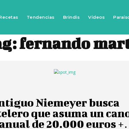
Recetas
Tendencias
Brindis
Vídeos
Paraís
ag:
fernando mar
antiguo Niemeyer busca
telero que asuma un can
 anual de 20.000 euros 