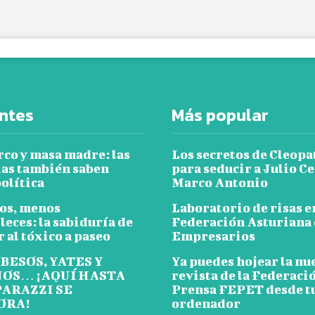
ntes
Más popular
rco y masa madre: las
Los secretos de Cleopa
ias también saben
para seducir a Julio Ce
olítica
Marco Antonio
os, menos
Laboratorio de risas e
leces: la sabiduría de
Federación Asturiana
 al tóxico a paseo
Empresarios
 BESOS, YATES Y
Ya puedes hojear la nu
OS… ¡AQUÍ HASTA
revista de la Federaci
PARAZZI SE
Prensa FEPET desde t
ORA!
ordenador