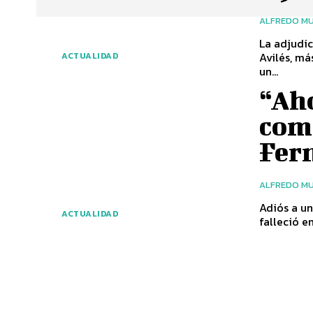
ALFREDO MU
La adjudic
Avilés, má
ACTUALIDAD
un...
“Aho
como
Fer
ALFREDO MU
Adiós a uno d
ACTUALIDAD
falleció en