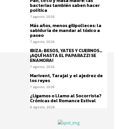
Pan, circo y masa madre: las
bacterias también saben hacer
política
7 agosto, 2026
Más años, menos gilipolleces: la
sabiduría de mandar al tóxico a
paseo
7 agosto, 2026
IBIZA: BESOS, YATES Y CUERNOS…
¡AQUÍ HASTA EL PAPARAZZI SE
ENAMORA!
7 agosto, 2026
Marivent, Tarajal y el ajedrez de
los reyes
7 agosto, 2026
¿Ligamos o Llamo al Socorrista?
Crónicas del Romance Estival
6 agosto, 2026