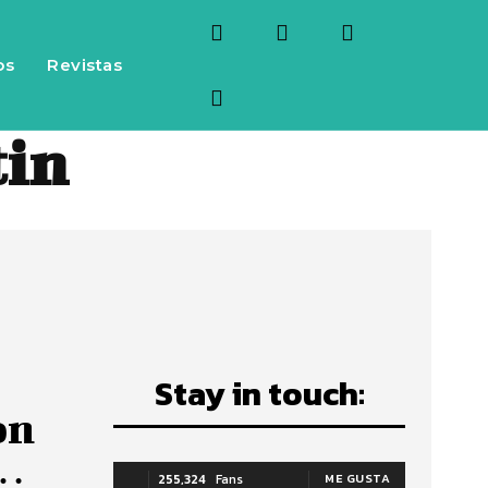
os
Revistas
tin
Stay in touch:
on
+…
255,324
Fans
ME GUSTA