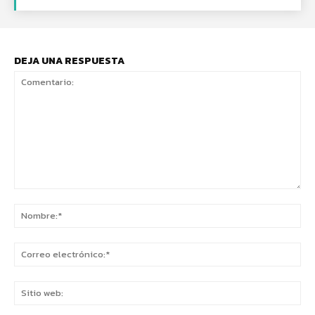
DEJA UNA RESPUESTA
Comentario:
No
Co
ele
Sit
we