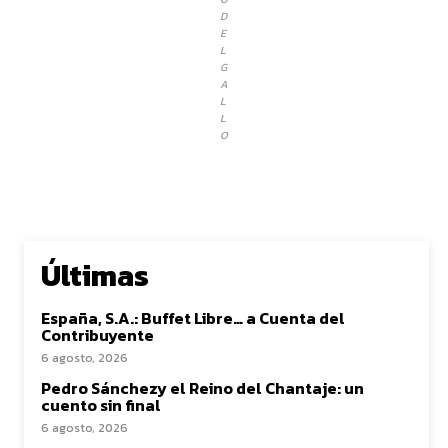
D
E
L
G
A
L
L
O
Últimas
España, S.A.: Buffet Libre… a Cuenta del
Contribuyente
6 agosto, 2026
Pedro Sánchezy el Reino del Chantaje: un
cuento sin final
6 agosto, 2026