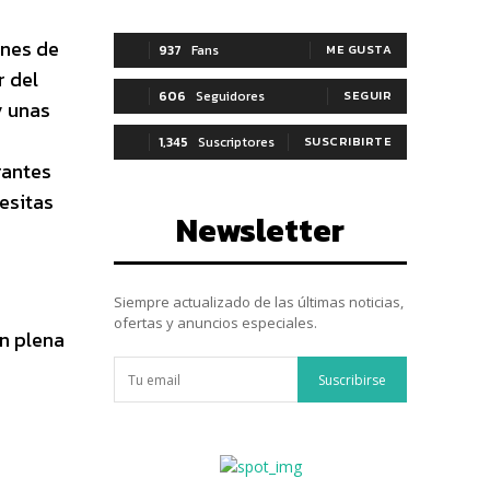
ones de
937
Fans
ME GUSTA
r del
606
Seguidores
SEGUIR
y unas
1,345
Suscriptores
SUSCRIBIRTE
rantes
cesitas
Newsletter
Siempre actualizado de las últimas noticias,
ofertas y anuncios especiales.
n plena
Suscribirse