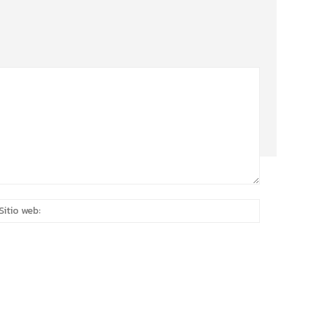
eo
Sitio
rónico:*
web: