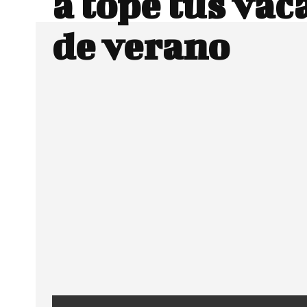
a tope tus vac
de verano
Facebook
Twitter
CUOTA