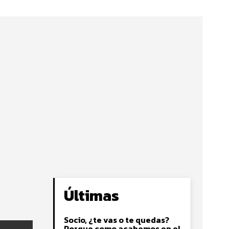
Últimas
Socio, ¿te vas o te quedas?
Porque como acabemos en el