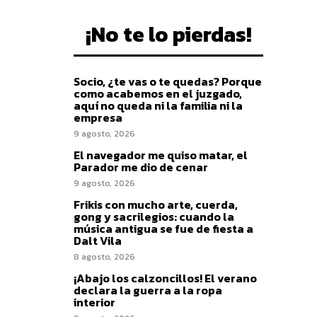
¡No te lo pierdas!
Socio, ¿te vas o te quedas? Porque
como acabemos en el juzgado,
aquí no queda ni la familia ni la
empresa
9 agosto, 2026
El navegador me quiso matar, el
Parador me dio de cenar
9 agosto, 2026
Frikis con mucho arte, cuerda,
gong y sacrilegios: cuando la
música antigua se fue de fiesta a
Dalt Vila
8 agosto, 2026
¡Abajo los calzoncillos! El verano
declara la guerra a la ropa
interior