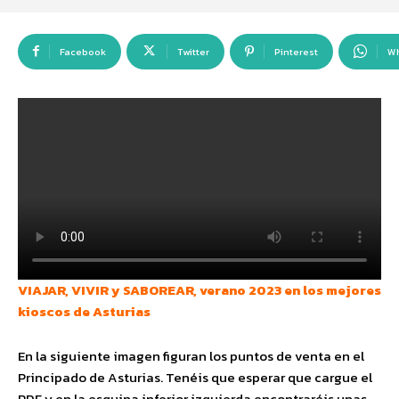
Facebook
Twitter
Pinterest
W
VIAJAR, VIVIR y SABOREAR, verano 2023 en los mejores
kioscos de Asturias
En la siguiente imagen figuran los puntos de venta en el
Principado de Asturias. Tenéis que esperar que cargue el
PDF y en la esquina inferior izquierda encontraréis unas