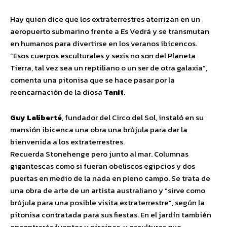
Hay quien dice que los extraterrestres aterrizan en un
aeropuerto submarino frente a Es Vedrá y se transmutan
en humanos para divertirse en los veranos ibicencos.
“Esos cuerpos esculturales y sexis no son del Planeta
Tierra, tal vez sea un reptiliano o un ser de otra galaxia”,
comenta una pitonisa que se hace pasar por la
reencarnación de la diosa
Tanit
.
Guy Laliberté
, fundador del Circo del Sol, instaló en su
mansión ibicenca una obra una brújula para dar la
bienvenida a los extraterrestres.
Recuerda Stonehenge
pero junto al mar. Columnas
gigantescas como si fueran obeliscos egipcios y dos
puertas en medio de la nada en pleno campo. Se trata de
una obra de arte de un artista australiano y “sirve como
brújula para una posible visita extraterrestre”, según la
pitonisa contratada para sus fiestas. En el jardín también
encontrarás
fuentes y piscinas, y esculturas que