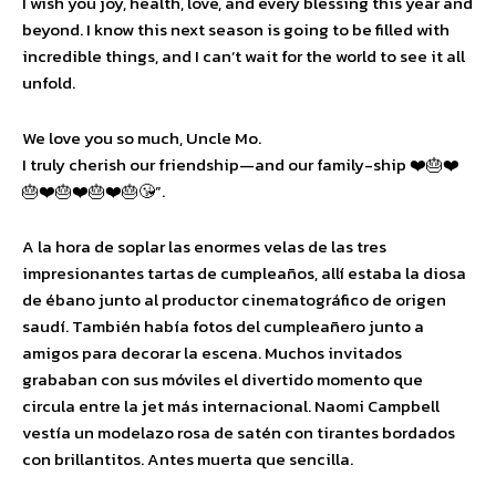
I wish you joy, health, love, and every blessing this year and
beyond. I know this next season is going to be filled with
incredible things, and I can’t wait for the world to see it all
unfold.
We love you so much, Uncle Mo.
I truly cherish our friendship—and our family-ship ❤️🎂❤️
🎂❤️🎂❤️🎂❤️🎂😘”.
A la hora de soplar las enormes velas de las tres
impresionantes tartas de cumpleaños, allí estaba la diosa
de ébano junto al productor cinematográfico de origen
saudí. También había fotos del cumpleañero junto a
amigos para decorar la escena. Muchos invitados
grababan con sus móviles el divertido momento que
circula entre la jet más internacional. Naomi Campbell
vestía un modelazo rosa de satén con tirantes bordados
con brillantitos. Antes muerta que sencilla.