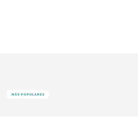
MÁS POPULARES
Facebook
Twitter
Pinterest
Wha