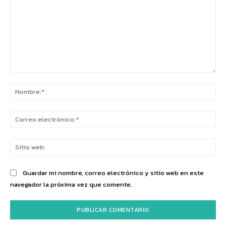
Comentario:
No
Co
ele
Sit
we
Guardar mi nombre, correo electrónico y sitio web en este
navegador la próxima vez que comente.