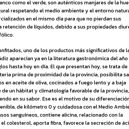
anco como el verde, son auténticos manjares de la hue
tural respetando el medio ambiente y el entorno natura
rcializados en el mismo día para que no pierdan sus
a retención de líquidos, debido a sus propiedades diur
fólico.
nfitados, uno de los productos más significativos de l
diz aparecían ya en la literatura gastronómica del año
los hasta hoy en día. El que presentan hoy, se trata de
eria prima de proximidad de la provincia, posibilita s
s en aceite de oliva, cocinados a fuego lento y a baja
de un hábitat y climatología favorable de la provincia
endo en su sabor. Ese es el motivo de su diferenciació
tenible, de kilómetro 0 y cuidadosa con el Medio Ambi
asos sanguíneos, contiene alicina, relacionado con la
el colesterol, aporta fibra, favorece la secreción de ác