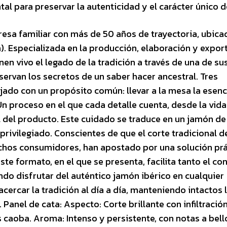
 para preservar la autenticidad y el carácter único de
a familiar con más de 50 años de trayectoria, ubicad
. Especializada en la producción, elaboración y expor
n vivo el legado de la tradición a través de una de su
servan los secretos de un saber hacer ancestral. Tres
ado con un propósito común: llevar a la mesa la esenci
n proceso en el que cada detalle cuenta, desde la vida
al del producto. Este cuidado se traduce en un jamón d
 privilegiado. Conscientes de que el corte tradicional d
chos consumidores, han apostado por una solución prá
te formato, en el que se presenta, facilita tanto el c
do disfrutar del auténtico jamón ibérico en cualquier
ercar la tradición al día a día, manteniendo intactos 
. Panel de cata: Aspecto: Corte brillante con infiltració
 caoba. Aroma: Intenso y persistente, con notas a bell