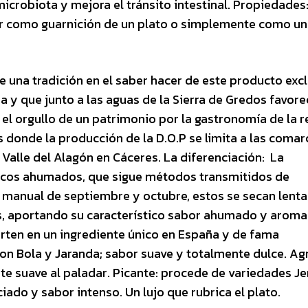
icrobiota y mejora el tránsito intestinal. Propiedades
ar como guarnición de un plato o simplemente como u
e una tradición en el saber hacer de este producto excl
 y que junto a las aguas de la Sierra de Gredos favore
s el orgullo de un patrimonio por la gastronomía de la 
es donde la producción de la D.O.P se limita a las coma
Valle del Alagón en Cáceres. La diferenciación: La
secos ahumados, que sigue métodos transmitidos de
ón manual de septiembre y octubre, estos se secan len
as, aportando su característico sabor ahumado y aroma
vierten en un ingrediente único en España y de fama
con Bola y Jaranda; sabor suave y totalmente dulce. Agr
te suave al paladar. Picante: procede de variedades J
iado y sabor intenso. Un lujo que rubrica el plato.