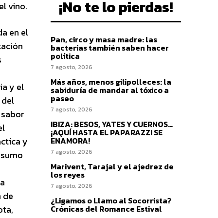
¡No te lo pierdas!
l vino.
a en el
Pan, circo y masa madre: las
tación
bacterias también saben hacer
política
s
7 agosto, 2026
Más años, menos gilipolleces: la
a y el
sabiduría de mandar al tóxico a
paseo
 del
7 agosto, 2026
e sabor
IBIZA: BESOS, YATES Y CUERNOS…
el
¡AQUÍ HASTA EL PAPARAZZI SE
ctica y
ENAMORA!
7 agosto, 2026
onsumo
Marivent, Tarajal y el ajedrez de
los reyes
la
7 agosto, 2026
n de
¿Ligamos o Llamo al Socorrista?
ota,
Crónicas del Romance Estival