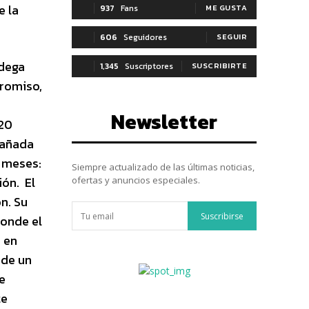
e la
937
Fans
ME GUSTA
606
Seguidores
SEGUIR
dega
1,345
Suscriptores
SUSCRIBIRTE
promiso,
Newsletter
 20
 añada
2 meses:
Siempre actualizado de las últimas noticias,
ión. El
ofertas y anuncios especiales.
ón. Su
Suscribirse
donde el
s en
 de un
e
te