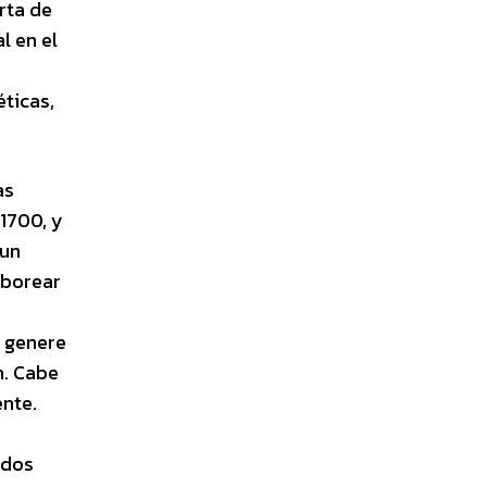
rta de
l en el
éticas,
as
 1700, y
 un
aborear
, genere
n. Cabe
ente.
idos