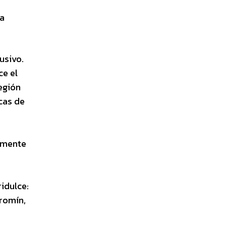
:
na
usivo.
ce el
región
rcas de
tamente
idulce:
eromín,