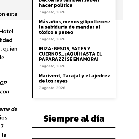
hacer política
7 agosto, 2026
on esta
Más años, menos gilipolleces:
la sabiduría de mandar al
 Hotel
tóxico a paseo
lidad
7 agosto, 2026
z
, quien
IBIZA: BESOS, YATES Y
CUERNOS… ¡AQUÍ HASTA EL
de
PAPARAZZI SE ENAMORA!
7 agosto, 2026
Marivent, Tarajal y el ajedrez
de los reyes
IGP
7 agosto, 2026
 con
rema de
Siempre al día
ios
 7
 la