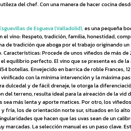
sutileza del chef. Con una manera de hacer cocina desd
Esguevillas de Esgueva (Valladolid),
es una pequeña bo
n el vino: Respeto, tradición, familia, honestidad, com
a de tradición que aboga por el trabajo originando un
o. Características: Procede de unos viñedos de más de
l equilibrio perfecto. El vino que se presenta es de la
54 botellas. Envejecido en barrica de roble Frances, 1
 vinificado con la mínima intervención y la máxima pas
a dulcedal y de fácil drenaje, le otorga la diferenciaci
ón del terreno, resulta ideal para la aireación de la vid 
s sea más lenta y aporte matices. Por otro, los viñedo
y fría, los de orientación norte sur, situados en lo alto
ngularidades que hacen que las uvas sean de un calibr
y marcadas. La selección manual es un paso clave. Es