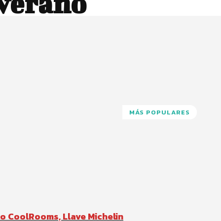
 verano
MÁS POPULARES
Pinterest
WhatsApp
io CoolRooms, Llave Michelin