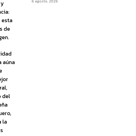
6 agosto, 2026
 y
cia:
a esta
s de
gen.
tidad
a aúna
e
ejor
al,
 del
ueña
uero,
 la
os