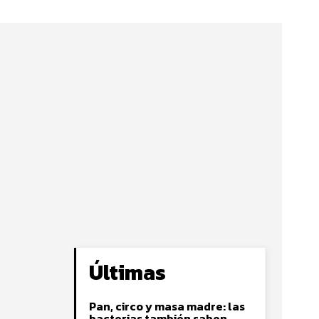
Últimas
Pan, circo y masa madre: las
bacterias también saben