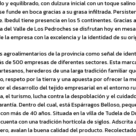
 y equilibrado, con dulzura inicial con un toque salino
 funde en boca gracias a su grasa infiltrada. Persisten
. Ibedul tiene presencia en los 5 continentes. Gracias 
cia del Valle de Los Pedroches se disfrutan hoy en mesa
la empresa con la excelencia y la identidad de su ori
s agroalimentarios de la provincia como señal de iden
más de 500 empresas de diferentes sectores. Esta marc
rtesanos, herederos de una larga tradición familiar qu
, respeto por la tierra y una apuesta por ofrecer la m
 el desarrollo del tejido empresarial en el entorno rur
, el turismo, lucha contra la despoblación y el cuidado
arantía. Dentro del cual, está Espárragos Belloso, peq
con más de 40 años. Situada en la villa de Tudela de D
 cuenta con una tradición hortícola de siglos. Adscrita a
ero, avalan la buena calidad del producto. Recolectad