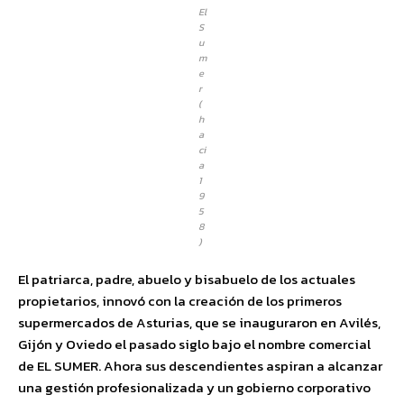
El
S
u
m
e
r
(
h
a
ci
a
1
9
5
8
)
El patriarca, padre, abuelo y bisabuelo de los actuales
propietarios, innovó con la creación de los primeros
supermercados de Asturias, que se inauguraron en Avilés,
Gijón y Oviedo el pasado siglo bajo el nombre comercial
de EL SUMER. Ahora sus descendientes aspiran a alcanzar
una gestión profesionalizada y un gobierno corporativo