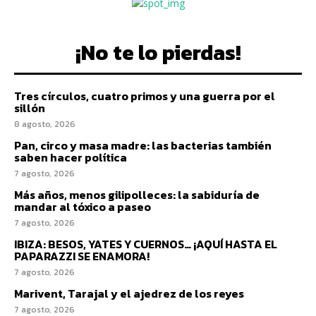
¡No te lo pierdas!
Tres círculos, cuatro primos y una guerra por el
sillón
8 agosto, 2026
Pan, circo y masa madre: las bacterias también
saben hacer política
7 agosto, 2026
Más años, menos gilipolleces: la sabiduría de
mandar al tóxico a paseo
7 agosto, 2026
IBIZA: BESOS, YATES Y CUERNOS… ¡AQUÍ HASTA EL
PAPARAZZI SE ENAMORA!
7 agosto, 2026
Marivent, Tarajal y el ajedrez de los reyes
7 agosto, 2026