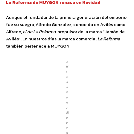
La Reforma de MUYGON renace en Navidad
Aunque el fundador de la primera generación del emporio
fue su suegro, Alfredo González, conocido en Avilés como
Alfredo,
el de La Reforma
, propulsor de la marca “Jamón de
Avilés”. En nuestros días la marca comercial
La Reforma
también pertenece a MUYGON.
A
lf
r
e
d
o
G
o
n
z
ál
e
z
e
n