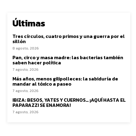
Últimas
Tres círculos, cuatro primos y una guerra por el
sillón
8 agosto, 2026
Pan, circo y masa madre: las bacterias también
saben hacer política
7 agosto, 2026
Más años, menos gilipolleces: la sabiduría de
mandar al tóxico a paseo
7 agosto, 2026
IBIZA: BESOS, YATES Y CUERNOS… ¡AQUÍ HASTA EL
PAPARAZZI SE ENAMORA!
7 agosto, 2026