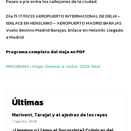
Paseo a pie entre los callejones de la ciudad.
Día 15 17/10/23 AEROPUERTO INTERNACIONAL DE DELHI –
(ENLACE EN HENSLINKI) – AEROPUERTO MADRID BARAJAS
Vuelo destino Madrid Barajas. Enlace en Helsinki. Llegada
a Madrid.
Programa completo del viaje en PDF
PROGRAMA-Viaje-Oneira-a-India-2023-Red
Últimas
Marivent, Tarajal y el ajedrez de los reyes
7 agosto, 2026
¿Ligamos o Llamo al Socorrista? Crónicas del