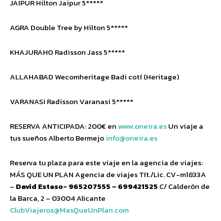
JAIPUR Hilton Jaipur 5*****
AGRA Double Tree by Hilton 5*****
KHAJURAHO Radisson Jass 5*****
ALLAHABAD Wecomheritage Badi cotí (Heritage)
VARANASI Radisson Varanasi 5*****
RESERVA ANTICIPADA: 200€ en
www.oneira.es
Un viaje a
tus sueños Alberto Bermejo
info@oneira.es
Reserva tu plaza para este viaje en la agencia de viajes:
MÁS QUE UN PLAN Agencia de viajes Tít./Lic. CV-m1833A
–
David Esteso- 965207555 – 699421525
C/ Calderón de
la Barca, 2 – 03004 Alicante
ClubViajeros@MasQueUnPlan.com