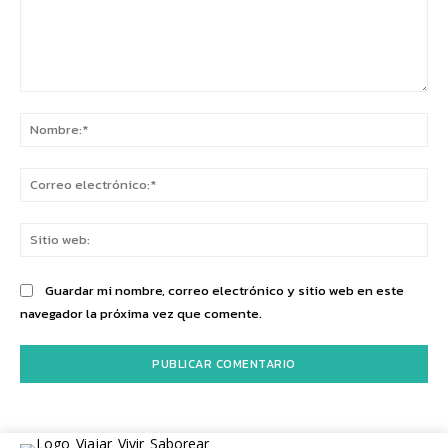
Comentario:
No
Co
ele
Sit
we
Guardar mi nombre, correo electrónico y sitio web en este
navegador la próxima vez que comente.