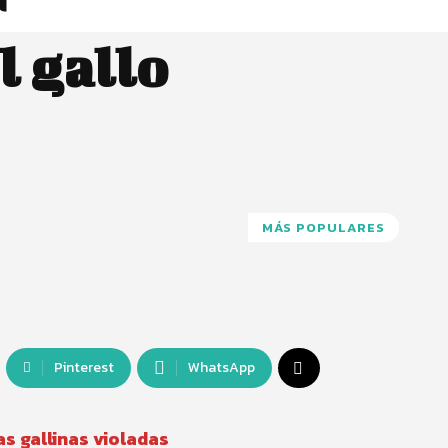
r
l gallo
MÁS POPULARES
Pinterest
WhatsApp
s gallinas violadas