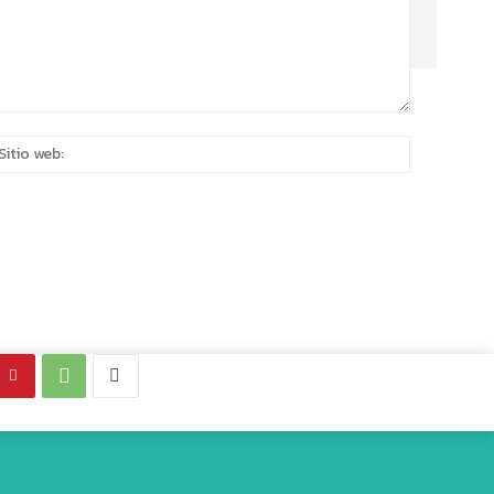
eo
Sitio
rónico:*
web: