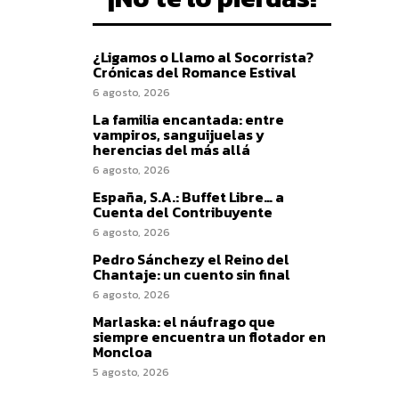
¿Ligamos o Llamo al Socorrista?
Crónicas del Romance Estival
6 agosto, 2026
La familia encantada: entre
vampiros, sanguijuelas y
herencias del más allá
6 agosto, 2026
España, S.A.: Buffet Libre… a
Cuenta del Contribuyente
6 agosto, 2026
Pedro Sánchezy el Reino del
Chantaje: un cuento sin final
6 agosto, 2026
Marlaska: el náufrago que
siempre encuentra un flotador en
Moncloa
5 agosto, 2026