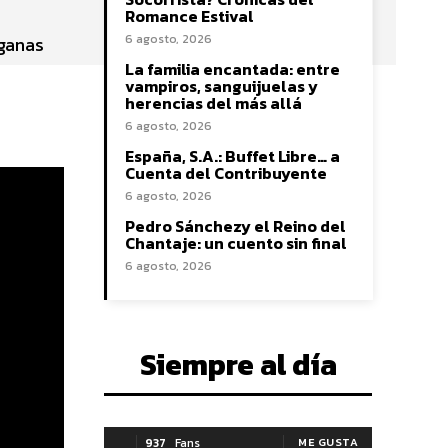
Romance Estival
6 agosto, 2026
eganas
La familia encantada: entre
vampiros, sanguijuelas y
herencias del más allá
6 agosto, 2026
España, S.A.: Buffet Libre… a
Cuenta del Contribuyente
6 agosto, 2026
Pedro Sánchezy el Reino del
Chantaje: un cuento sin final
6 agosto, 2026
Siempre al día
937
Fans
ME GUSTA