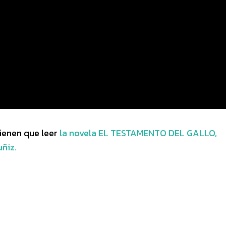
tienen que leer
la novela EL TESTAMENTO DEL GALLO,
ñiz.