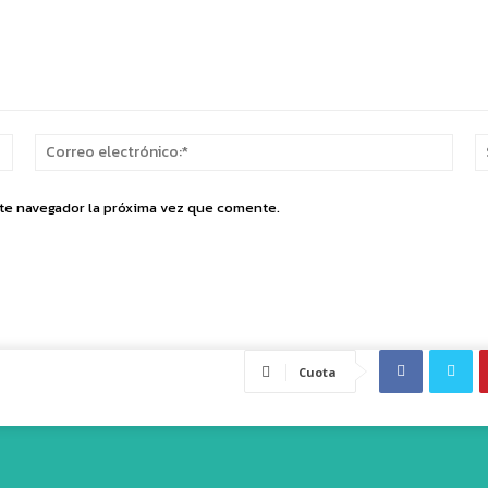
Nombre:*
Corr
elect
ste navegador la próxima vez que comente.
Cuota