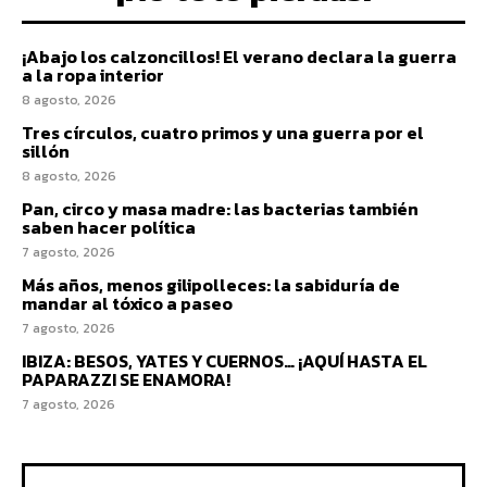
¡Abajo los calzoncillos! El verano declara la guerra
a la ropa interior
8 agosto, 2026
Tres círculos, cuatro primos y una guerra por el
sillón
8 agosto, 2026
Pan, circo y masa madre: las bacterias también
saben hacer política
7 agosto, 2026
Más años, menos gilipolleces: la sabiduría de
mandar al tóxico a paseo
7 agosto, 2026
IBIZA: BESOS, YATES Y CUERNOS… ¡AQUÍ HASTA EL
PAPARAZZI SE ENAMORA!
7 agosto, 2026