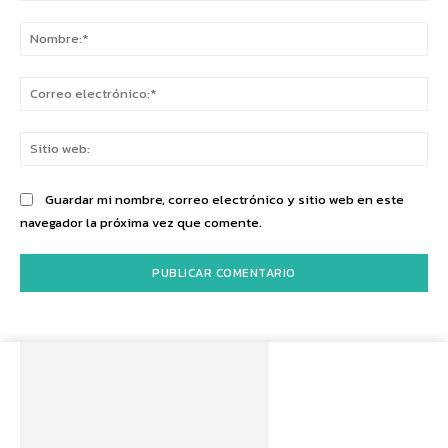
Comentario:
No
Co
ele
Sit
we
Guardar mi nombre, correo electrónico y sitio web en este
navegador la próxima vez que comente.