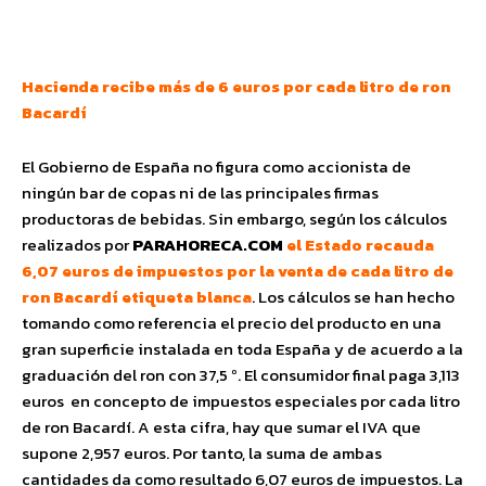
Facebook
Twitter
Pinterest
Wha
Hacienda recibe más de 6 euros por cada litro de ron
Bacardí
El Gobierno de España no figura como accionista de
ningún bar de copas ni de las principales firmas
productoras de bebidas. Sin embargo, según los cálculos
realizados por
PARAHORECA.COM
el Estado recauda
6,07 euros de impuestos por la venta de cada litro de
ron Bacardí etiqueta blanca
. Los cálculos se han hecho
tomando como referencia el precio del producto en una
gran superficie instalada en toda España y de acuerdo a la
graduación del ron con 37,5 º. El consumidor final paga 3,113
euros en concepto de impuestos especiales por cada litro
de ron Bacardí. A esta cifra, hay que sumar el IVA que
supone 2,957 euros. Por tanto, la suma de ambas
cantidades da como resultado 6,07 euros de impuestos. La