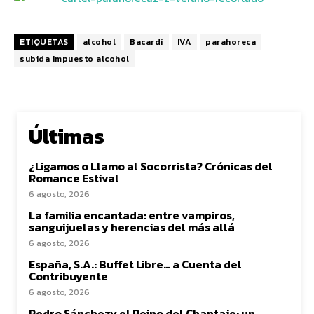
ETIQUETAS
alcohol
Bacardí
IVA
parahoreca
subida impuesto alcohol
Últimas
¿Ligamos o Llamo al Socorrista? Crónicas del
Romance Estival
6 agosto, 2026
La familia encantada: entre vampiros,
sanguijuelas y herencias del más allá
6 agosto, 2026
España, S.A.: Buffet Libre… a Cuenta del
Contribuyente
6 agosto, 2026
Pedro Sánchezy el Reino del Chantaje: un