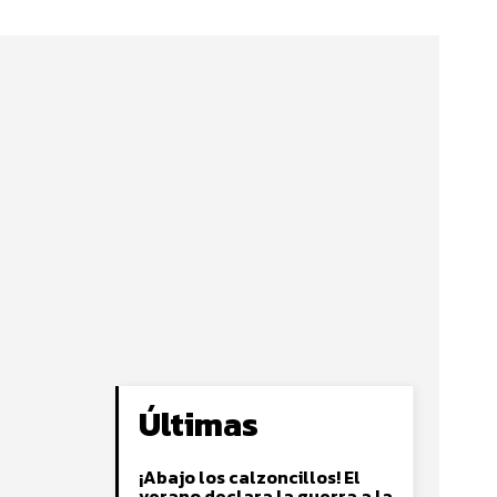
Últimas
¡Abajo los calzoncillos! El
verano declara la guerra a la