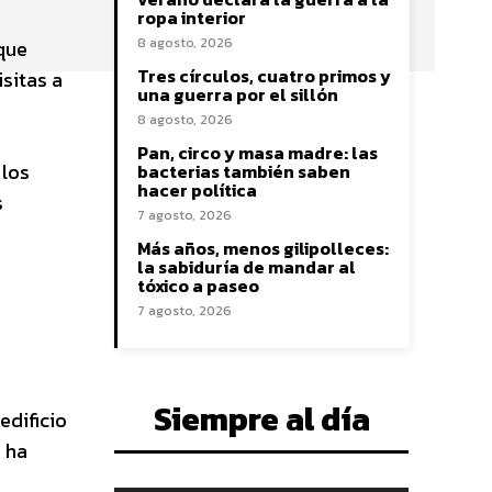
ropa interior
8 agosto, 2026
 que
Tres círculos, cuatro primos y
sitas a
una guerra por el sillón
8 agosto, 2026
Pan, circo y masa madre: las
 los
bacterias también saben
hacer política
s
7 agosto, 2026
Más años, menos gilipolleces:
la sabiduría de mandar al
tóxico a paseo
7 agosto, 2026
Siempre al día
edificio
 ha