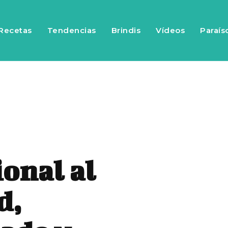
Recetas
Tendencias
Brindis
Vídeos
Paraís
ional al
d,