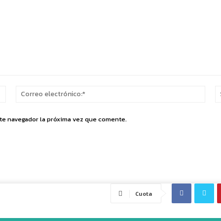
Nombre:*
Corr
elect
ste navegador la próxima vez que comente.
Cuota