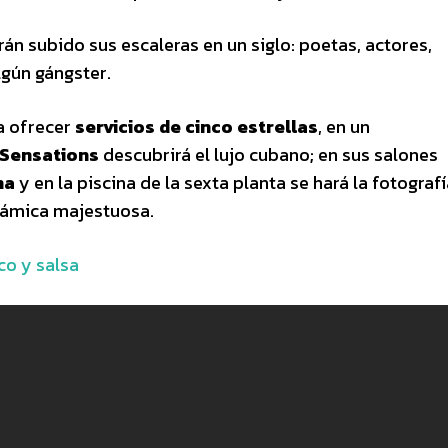
án subido sus escaleras en un siglo: poetas, actores,
lgún gángster.
a ofrecer
servicios de cinco estrellas
, en un
Sensations
descubrirá el lujo cubano; en sus salones
na
y en la piscina de la sexta planta se hará la fotograf
orámica majestuosa.
co y salsa