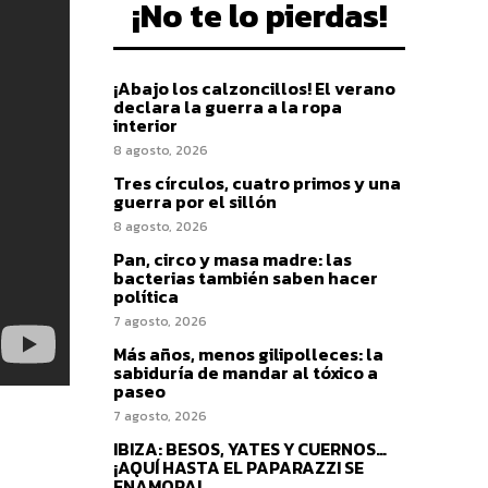
¡No te lo pierdas!
¡Abajo los calzoncillos! El verano
declara la guerra a la ropa
interior
8 agosto, 2026
Tres círculos, cuatro primos y una
guerra por el sillón
8 agosto, 2026
Pan, circo y masa madre: las
bacterias también saben hacer
política
7 agosto, 2026
Más años, menos gilipolleces: la
sabiduría de mandar al tóxico a
paseo
7 agosto, 2026
IBIZA: BESOS, YATES Y CUERNOS…
¡AQUÍ HASTA EL PAPARAZZI SE
ENAMORA!