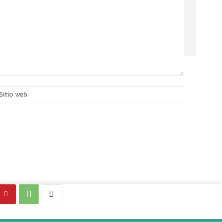
eo
Sitio
rónico:*
web: