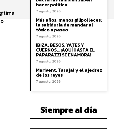
hacer política
7 agosto, 2026
gítima
Más años, menos gilipolleces:
o,
la sabiduría de mandar al
s
tóxico a paseo
7 agosto, 2026
IBIZA: BESOS, YATES Y
CUERNOS… ¡AQUÍ HASTA EL
PAPARAZZI SE ENAMORA!
7 agosto, 2026
Marivent, Tarajal y el ajedrez
de los reyes
7 agosto, 2026
Siempre al día