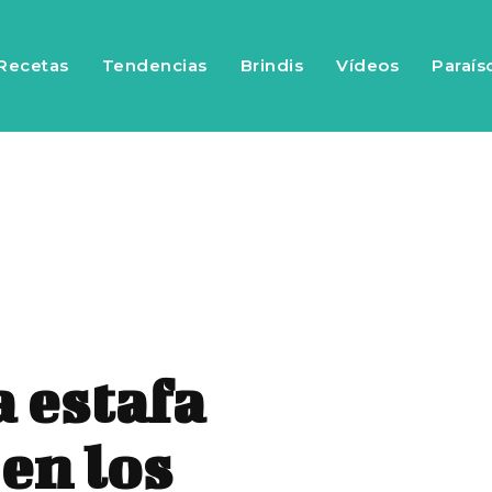
Recetas
Tendencias
Brindis
Vídeos
Paraís
a estafa
en los