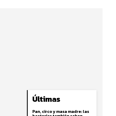
Últimas
Pan, circo y masa madre: las
bacterias también saben