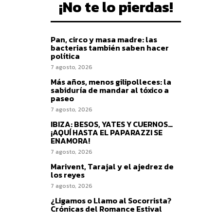
¡No te lo pierdas!
Pan, circo y masa madre: las
bacterias también saben hacer
política
7 agosto, 2026
Más años, menos gilipolleces: la
sabiduría de mandar al tóxico a
paseo
7 agosto, 2026
IBIZA: BESOS, YATES Y CUERNOS…
¡AQUÍ HASTA EL PAPARAZZI SE
ENAMORA!
7 agosto, 2026
Marivent, Tarajal y el ajedrez de
los reyes
7 agosto, 2026
¿Ligamos o Llamo al Socorrista?
Crónicas del Romance Estival