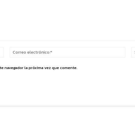
Nombre:*
Corr
elect
ste navegador la próxima vez que comente.
Cuota