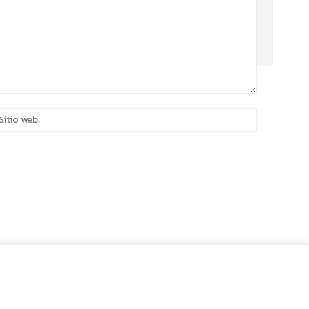
eo
Sitio
rónico:*
web: