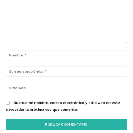
Comentario:
No
Co
ele
Sit
we
Guardar mi nombre, correo electrónico y sitio web en este
navegador la próxima vez que comente.