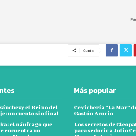
Pág
Cuota
ntes
Más popular
Sánchezy el Reino del
Cevichería “La Mar” d
e: un cuento sin final
Gastón Acurio
ka: el náufrago que
Los secretos de Cleopa
e encuentra un
para seducir a Julio Ce