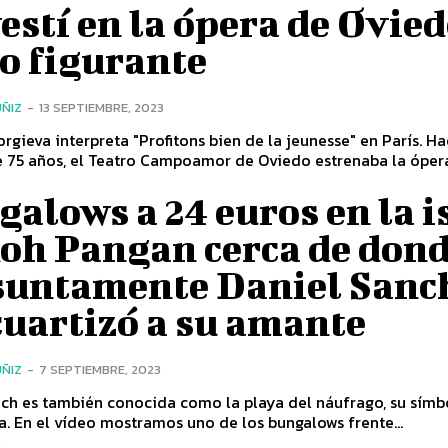
estí en la ópera de Ovie
o figurante
ÑIZ
-
13 SEPTIEMBRE, 2023
gieva interpreta "Profitons bien de la jeunesse" en París. Hace la
e 75 años, el Teatro Campoamor de Oviedo estrenaba la óper
alows a 24 euros en la i
Koh Pangan cerca de don
suntamente Daniel Sanc
cuartizó a su amante
ÑIZ
-
7 SEPTIEMBRE, 2023
ch es también conocida como la playa del náufrago, su símb
a. En el vídeo mostramos uno de los bungalows frente...