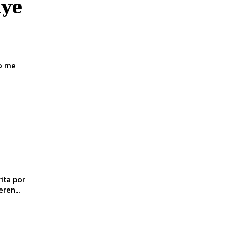
uye
no me
ita por
 que quieren...