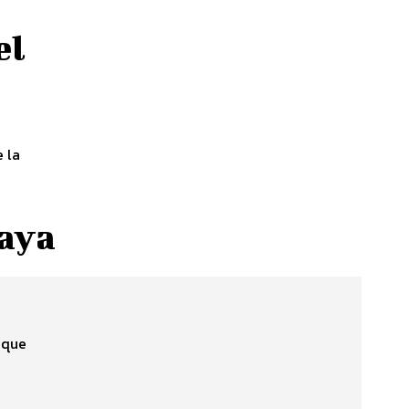
el
e la
paya
 que