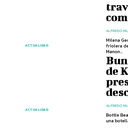
trav
com
ALFREDO MU
Milena Geor
friolera d
ACTUALIDAD
Manon...
Bung
de 
pre
des
ALFREDO MU
ACTUALIDAD
Bottle Bea
una botell