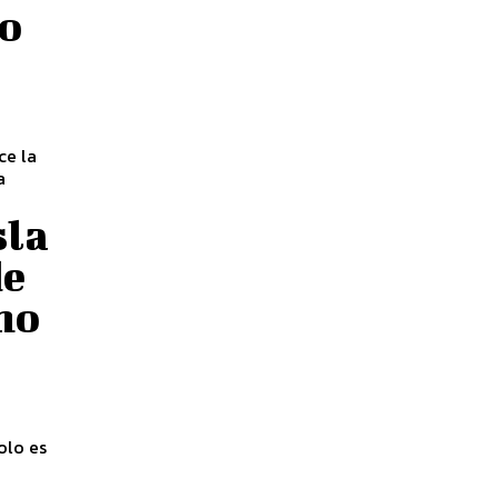
do
a
sla
de
ho
olo es