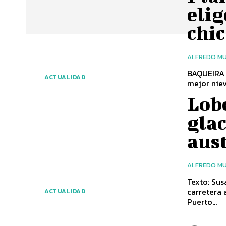
elig
chic
ALFREDO MU
BAQUEIRA B
ACTUALIDAD
Lobe
glac
aus
ALFREDO MU
Texto: Susana Ávila Fotografías: Eugenia
carretera 
ACTUALIDAD
Puerto...