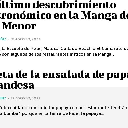
último descubrimiento
tronómico en la Manga d
 Menor
ÑIZ
-
31 AGOSTO, 2023
, la Escuela de Peter, Maloca, Collado Beach o El Camarote d
 son algunos de los restaurantes míticos en la Manga...
ta de la ensalada de pa
landesa
ÑIZ
-
12 AGOSTO, 2023
 Cuba cuidado con solicitar papaya en un restaurante, tendrán
ta bomba", porque en la tierra de Fidel la papaya...