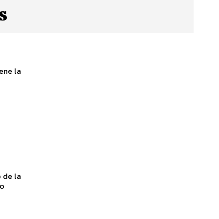
s
ene la
do