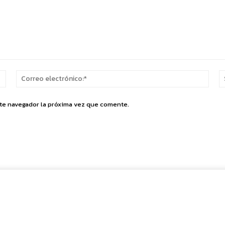
Nombre:*
Corr
elect
ste navegador la próxima vez que comente.
Cuota