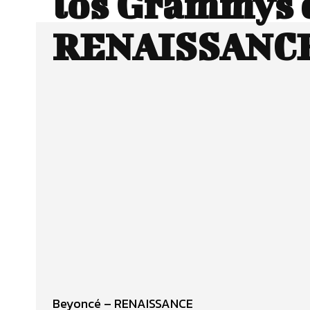
los Grammys 
RENAISSANC
Facebook
Twitter
CUOTA
Beyoncé – RENAISSANCE