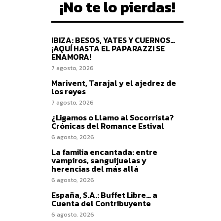
¡No te lo pierdas!
IBIZA: BESOS, YATES Y CUERNOS…
¡AQUÍ HASTA EL PAPARAZZI SE
ENAMORA!
7 agosto, 2026
Marivent, Tarajal y el ajedrez de
los reyes
7 agosto, 2026
¿Ligamos o Llamo al Socorrista?
Crónicas del Romance Estival
6 agosto, 2026
La familia encantada: entre
vampiros, sanguijuelas y
herencias del más allá
6 agosto, 2026
España, S.A.: Buffet Libre… a
Cuenta del Contribuyente
6 agosto, 2026