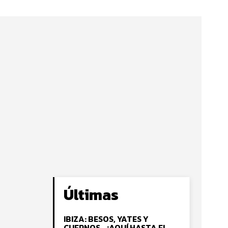
Últimas
IBIZA: BESOS, YATES Y
CUERNOS… ¡AQUÍ HASTA EL