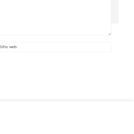
eo
Sitio
rónico:*
web: