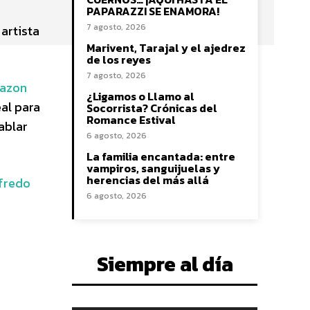
PAPARAZZI SE ENAMORA!
7 agosto, 2026
artista
Marivent, Tarajal y el ajedrez
de los reyes
7 agosto, 2026
mazon
¿Ligamos o Llamo al
eal para
Socorrista? Crónicas del
Romance Estival
ablar
6 agosto, 2026
La familia encantada: entre
vampiros, sanguijuelas y
herencias del más allá
lfredo
6 agosto, 2026
Siempre al día