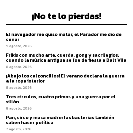
¡No te lo pierdas!
El navegador me quiso matar, el Parador me dio de
cenar
9 agosto, 2026
Frikis con mucho arte, cuerda, gong y sacrilegios:
cuando la música antigua se fue de fiesta a Dalt Vila
8 agosto, 2026
¡Abajo los calzoncillos! El verano declara la guerra
a la ropa interior
8 agosto, 2026
Tres círculos, cuatro primos y una guerra por el
sillón
8 agosto, 2026
Pan, circo y masa madre: las bacterias también
saben hacer política
7 agosto, 2026