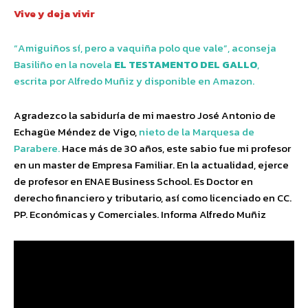
Vive y deja vivir
“Amiguiños sí, pero a vaquiña polo que vale”, aconseja
Basiliño en la novela
EL TESTAMENTO DEL GALLO
,
escrita por Alfredo Muñiz y disponible en Amazon.
Agradezco la sabiduría de mi maestro José Antonio de
Echagüe Méndez de Vigo,
nieto de la Marquesa de
Parabere.
Hace más de 30 años, este sabio fue mi profesor
en un master de Empresa Familiar. En la actualidad, ejerce
de profesor en ENAE Business School. Es Doctor en
derecho financiero y tributario, así como licenciado en CC.
PP. Económicas y Comerciales. Informa Alfredo Muñiz