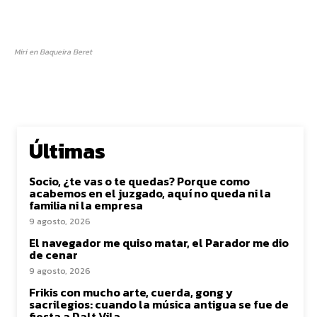
Miri en Baqueira Beret
Últimas
Socio, ¿te vas o te quedas? Porque como
acabemos en el juzgado, aquí no queda ni la
familia ni la empresa
9 agosto, 2026
El navegador me quiso matar, el Parador me dio
de cenar
9 agosto, 2026
Frikis con mucho arte, cuerda, gong y
sacrilegios: cuando la música antigua se fue de
fiesta a Dalt Vila