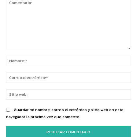
Comentario:
No
Co
ele
Sit
we
Guardar mi nombre, correo electrónico y sitio web en este
navegador la próxima vez que comente.