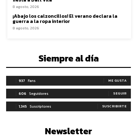
8 agosto, 2026
¡Abajo los calzoncillos! El verano declara la
guerra a la ropa interior
8 agosto, 2026
Siempre al día
937
Fans
ME GUSTA
606
Seguidores
SEGUIR
1,345
Suscriptores
SUSCRIBIRTE
Newsletter