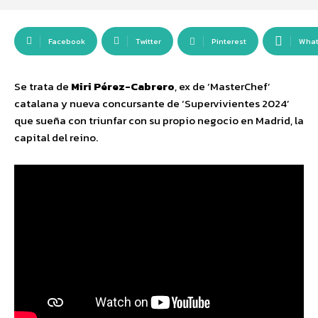
Facebook
Twitter
Pinterest
Wha
Se trata de
Miri Pérez-Cabrero
, ex de ‘MasterChef’
catalana y nueva concursante de ‘Supervivientes 2024’
que sueña con triunfar con su propio negocio en Madrid, la
capital del reino.