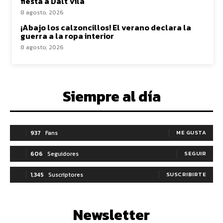
fiesta a Dalt Vila
8 agosto, 2026
¡Abajo los calzoncillos! El verano declara la
guerra a la ropa interior
8 agosto, 2026
Siempre al día
937
Fans
ME GUSTA
606
Seguidores
SEGUIR
1,345
Suscriptores
SUSCRIBIRTE
Newsletter