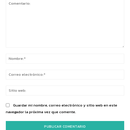
Comentario:
No
Co
ele
Sit
we
Guardar mi nombre, correo electrónico y sitio web en este
navegador la próxima vez que comente.