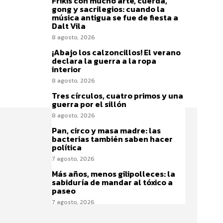
Frikis con mucho arte, cuerda,
gong y sacrilegios: cuando la
música antigua se fue de fiesta a
Dalt Vila
8 agosto, 2026
¡Abajo los calzoncillos! El verano
declara la guerra a la ropa
interior
8 agosto, 2026
Tres círculos, cuatro primos y una
guerra por el sillón
8 agosto, 2026
Pan, circo y masa madre: las
bacterias también saben hacer
política
7 agosto, 2026
Más años, menos gilipolleces: la
sabiduría de mandar al tóxico a
paseo
7 agosto, 2026