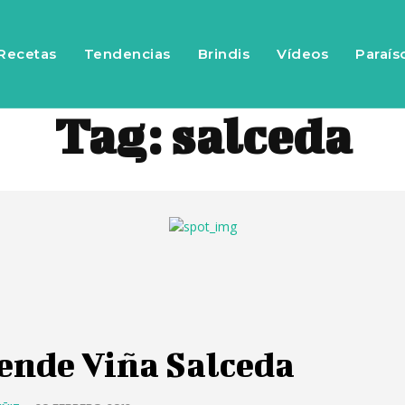
Recetas
Tendencias
Brindis
Vídeos
Paraís
Tag:
salceda
ende Viña Salceda