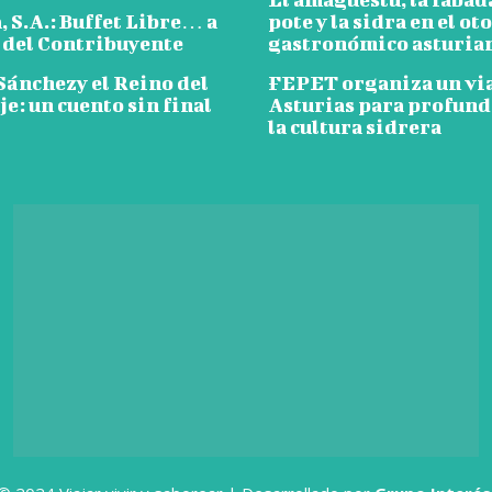
 S.A.: Buffet Libre… a
pote y la sidra en el ot
 del Contribuyente
gastronómico asturia
Sánchezy el Reino del
FEPET organiza un via
e: un cuento sin final
Asturias para profund
la cultura sidrera