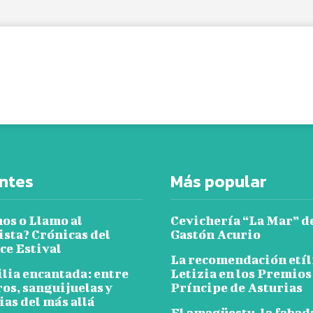
ntes
Más popular
os o Llamo al
Cevichería “La Mar” d
ista? Crónicas del
Gastón Acurio
e Estival
La recomendación etíl
ilia encantada: entre
Letizia en los Premios
os, sanguijuelas y
Príncipe de Asturias
as del más allá
El amagüestu, la fabada