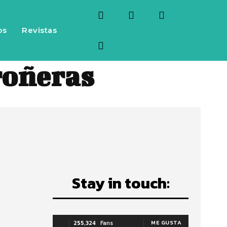
os
Revistas
roñeras
Stay in touch:
255,324
Fans
ME GUSTA