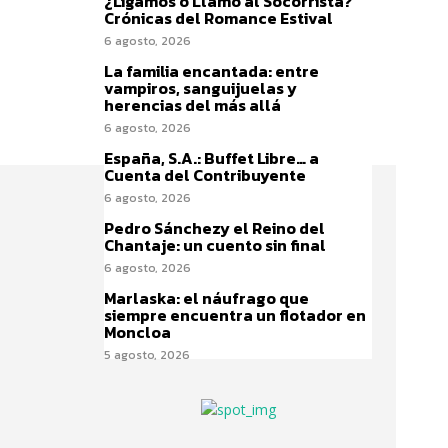
¿Ligamos o Llamo al Socorrista?
Crónicas del Romance Estival
6 agosto, 2026
La familia encantada: entre
vampiros, sanguijuelas y
herencias del más allá
6 agosto, 2026
España, S.A.: Buffet Libre… a
Cuenta del Contribuyente
6 agosto, 2026
Pedro Sánchezy el Reino del
Chantaje: un cuento sin final
6 agosto, 2026
Marlaska: el náufrago que
siempre encuentra un flotador en
Moncloa
5 agosto, 2026