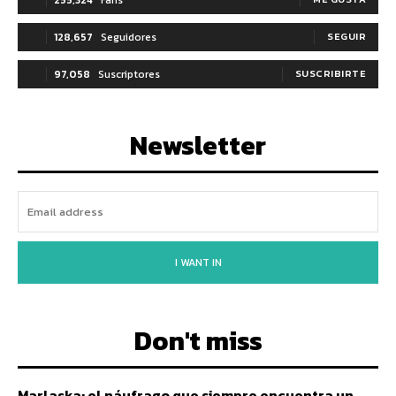
128,657
Seguidores
SEGUIR
97,058
Suscriptores
SUSCRIBIRTE
Newsletter
I WANT IN
Don't miss
Marlaska: el náufrago que siempre encuentra un