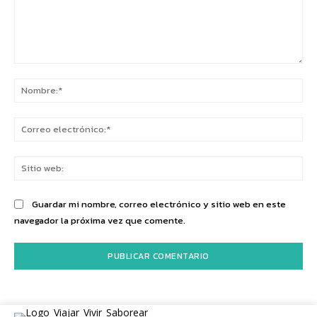
Comentario:
No
Co
ele
Sit
we
Guardar mi nombre, correo electrónico y sitio web en este
navegador la próxima vez que comente.