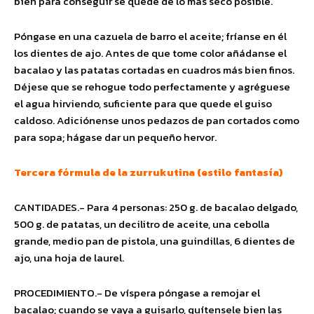
bien para conseguir se quede de lo más seco posible.
Póngase en una cazuela de barro el aceite; fríanse en él
los dientes de ajo. Antes de que tome color añádanse el
bacalao y las patatas cortadas en cuadros más bien finos.
Déjese que se rehogue todo perfectamente y agréguese
el agua hirviendo, suficiente para que quede el guiso
caldoso. Adiciónense unos pedazos de pan cortados como
para sopa; hágase dar un pequeño hervor.
Tercera fórmula de la zurrukutina (estilo fantasía)
CANTIDADES.- Para 4 personas: 250 g. de bacalao delgado,
500 g. de patatas, un decilitro de aceite, una cebolla
grande, medio pan de pistola, una guindillas, 6 dientes de
ajo, una hoja de laurel.
PROCEDIMIENTO.- De víspera póngase a remojar el
bacalao; cuando se vaya a guisarlo, quítensele bien las