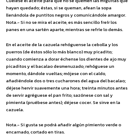
Cuélese el aceite para que no se quemen las miguitas que
hayan quedado; éstas, si se queman, afean la sopa
llenándola de puntitos negros y comunicándole amargor.
Nota.- Si no se mira el aceite, es más sencillo freír los
panes en una sartén aparte, mientras se refríe lo demás.
En el aceite de la cazuela rehóguense la cebolla y los
puerros (de éstos sólo lo más blanco) muy picadito;
cuando comienza a dorar échense los dientes de ajo muy
picaditos y el bacalao desmenuzado; rehóguese un
momento, dándole vueltas; mójese con el caldo,
añadiéndole dos o tres cucharones del agua del bacalao;
déjese hervir suavemente una hora; treinta minutos antes
de servir agréguese el pan frito; sazónese con sal y
pimienta (pruébese antes); déjese cocer. Se sirve en la
cazuela.
Nota.- Si gusta se podrá añadir algún pimiento verde o
encarnado, cortado en tiras.