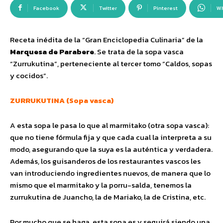
Facebook
Twitter
Pinterest
W
Receta inédita de la “Gran Enciclopedia Culinaria” de la
Marquesa de Parabere
. Se trata de la sopa vasca
“Zurrukutina”, perteneciente al tercer tomo “Caldos, sopas
y cocidos”.
ZURRUKUTINA (Sopa vasca)
A esta sopa le pasa lo que al marmitako (otra sopa vasca):
que no tiene fórmula fija y que cada cual la interpreta a su
modo, asegurando que la suya es la auténtica y verdadera.
Además, los guisanderos de los restaurantes vascos les
van introduciendo ingredientes nuevos, de manera que lo
mismo que el marmitako y la porru-salda, tenemos la
zurrukutina de Juancho, la de Mariako, la de Cristina, etc.
Por mucho que se haga, esta sopa es y seguirá siendo una