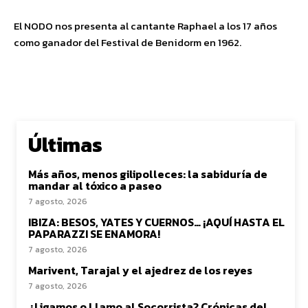
El NODO nos presenta al cantante Raphael a los 17 años
como ganador del Festival de Benidorm en 1962.
Últimas
Más años, menos gilipolleces: la sabiduría de
mandar al tóxico a paseo
7 agosto, 2026
IBIZA: BESOS, YATES Y CUERNOS… ¡AQUÍ HASTA EL
PAPARAZZI SE ENAMORA!
7 agosto, 2026
Marivent, Tarajal y el ajedrez de los reyes
7 agosto, 2026
¿Ligamos o Llamo al Socorrista? Crónicas del