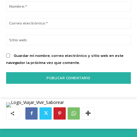
No
Co
ele
Sit
we
Guardar mi nombre, correo electrónico y sitio web en este
navegador la próxima vez que comente.