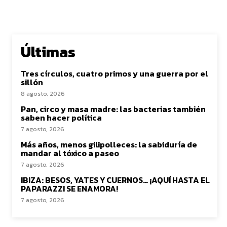
Últimas
Tres círculos, cuatro primos y una guerra por el
sillón
8 agosto, 2026
Pan, circo y masa madre: las bacterias también
saben hacer política
7 agosto, 2026
Más años, menos gilipolleces: la sabiduría de
mandar al tóxico a paseo
7 agosto, 2026
IBIZA: BESOS, YATES Y CUERNOS… ¡AQUÍ HASTA EL
PAPARAZZI SE ENAMORA!
7 agosto, 2026