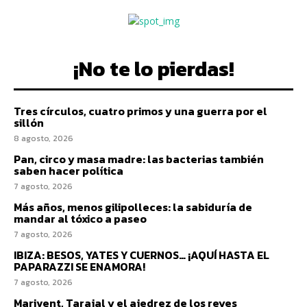
¡No te lo pierdas!
Tres círculos, cuatro primos y una guerra por el
sillón
8 agosto, 2026
Pan, circo y masa madre: las bacterias también
saben hacer política
7 agosto, 2026
Más años, menos gilipolleces: la sabiduría de
mandar al tóxico a paseo
7 agosto, 2026
IBIZA: BESOS, YATES Y CUERNOS… ¡AQUÍ HASTA EL
PAPARAZZI SE ENAMORA!
7 agosto, 2026
Marivent, Tarajal y el ajedrez de los reyes