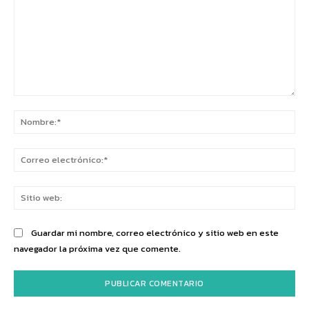
Comentario:
No
Co
ele
Sit
we
Guardar mi nombre, correo electrónico y sitio web en este
navegador la próxima vez que comente.