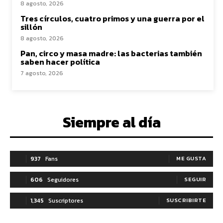
8 agosto, 2026
Tres círculos, cuatro primos y una guerra por el
sillón
8 agosto, 2026
Pan, circo y masa madre: las bacterias también
saben hacer política
7 agosto, 2026
Siempre al día
937
Fans
ME GUSTA
606
Seguidores
SEGUIR
1,345
Suscriptores
SUSCRIBIRTE